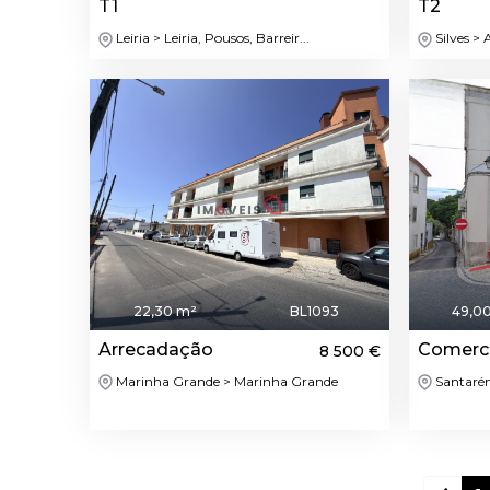
T1
T2
Leiria > Leiria, Pousos, Barreir...
Silves >
22,30 m²
BL1093
49,0
Arrecadação
Comerci
8 500 €
Marinha Grande > Marinha Grande
Santaré