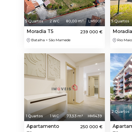
5 Quartos
2 WC
80,00 m²
LM1001
5 Quartos
Moradia T5
Moradia
239 000 €
Batalha > São Mamede
Rio Maio
2 Quartos
1 Quartos
1 WC
73,53 m²
HM1439
Apartamento
Aparta
250 000 €