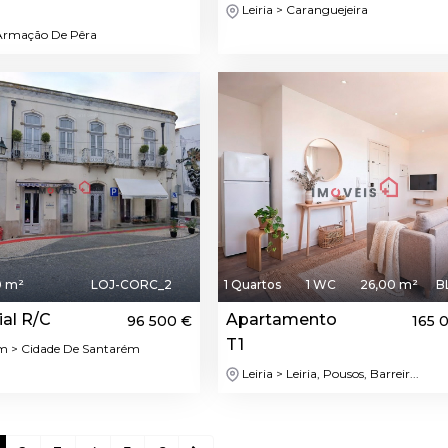
Leiria > Caranguejeira
 Armação De Pêra
0 m²
LOJ-CORC_2
1 Quartos
1 WC
26,00 m²
B
al R/C
Apartamento
96 500 €
165 
T1
m > Cidade De Santarém
Leiria > Leiria, Pousos, Barreir...