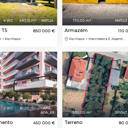
4 WC
493,15 m²
NN1124
170,00 m²
NN1123
 T5
Armazém
850 000 €
110 
r > Rio Maior
Rio Maior > Marmeleira E Assenti...
2 WC
81,00 m²
APA-
APA_69
930,00 m²
JR1047
mento
Terreno
450 000 €
80 