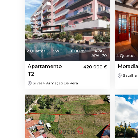
2 Quartos
2 WC
81,00 m²
APA-
APA_70
4 Quartos
Apartamento
Moradia
420 000 €
T2
Batalha 
Silves > Armação De Pêra