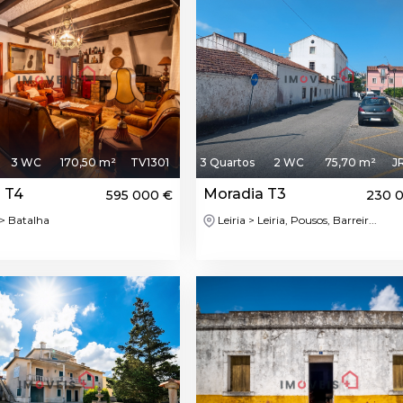
3 WC
170,50 m²
TV1301
3 Quartos
2 WC
75,70 m²
J
 T4
Moradia T3
595 000 €
230 
> Batalha
Leiria > Leiria, Pousos, Barreir...