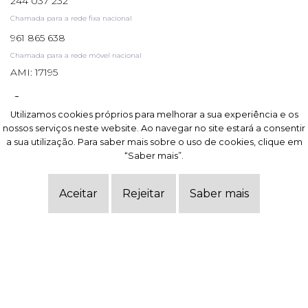
244 037 232
Chamada para a rede fixa nacional
961 865 638
Chamada para a rede móvel nacional
AMI: 17195
Utilizamos cookies próprios para melhorar a sua experiência e os
Utilizamos cookies próprios para melhorar a sua experiência e os
nossos serviços neste website. Ao navegar no site estará a consentir
nossos serviços neste website. Ao navegar no site estará a consentir
a sua utilização. Para saber mais sobre o uso de cookies, clique em
a sua utilização. Para saber mais sobre o uso de cookies, clique em
Subscrever
“Saber mais”.
“Saber mais”.
Aceitar
Aceitar
Rejeitar
Rejeitar
Saber mais
Saber mais
Site powered by
IMO360
© Todos os direitos reservados.
Centro de resolução de