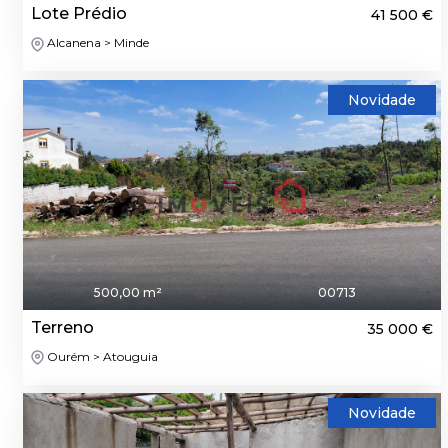
Lote Prédio
41 500 €
Alcanena > Minde
Novidade
500,00 m²
00713
Terreno
35 000 €
Ourém > Atouguia
Novidade