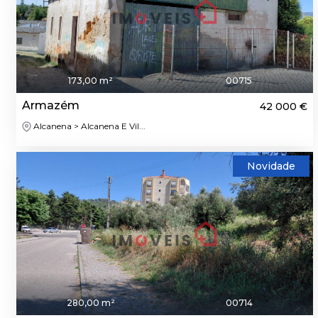
173,00 m²
00715
Armazém
42 000 €
Alcanena > Alcanena E Vil...
Novidade
280,00 m²
00714