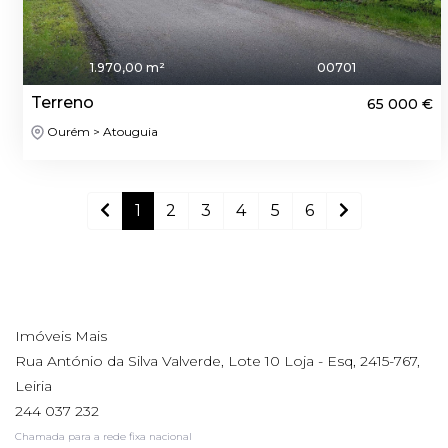
1.970,00 m²
00701
Terreno
65 000 €
Ourém > Atouguia
1
2
3
4
5
6
Imóveis Mais
Rua António da Silva Valverde, Lote 10 Loja - Esq, 2415-767,
Leiria
244 037 232
Chamada para a rede fixa nacional