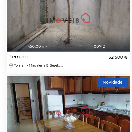
450,00 m²
00712
Terreno
32 500 €
Tomar > Madalena E Beselg...
Novidade