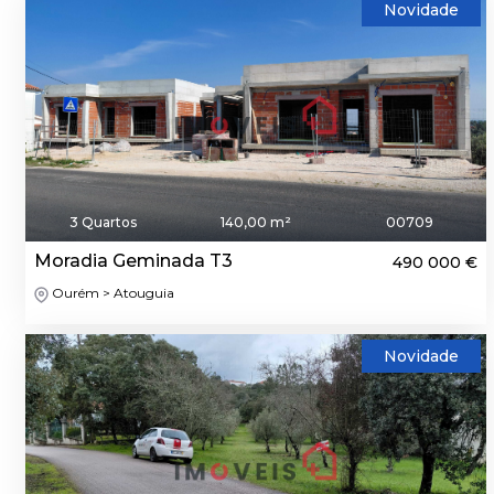
Novidade
3 Quartos
140,00 m²
00709
Moradia Geminada T3
490 000 €
Ourém > Atouguia
Novidade