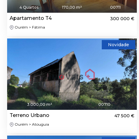
4 Quartos
170,00 m²
00711
Apartamento T4
300 000 €
Ourém > Fátima
Novidade
3.000,00 m²
00710
Terreno Urbano
47 500 €
Ourém > Atouguia