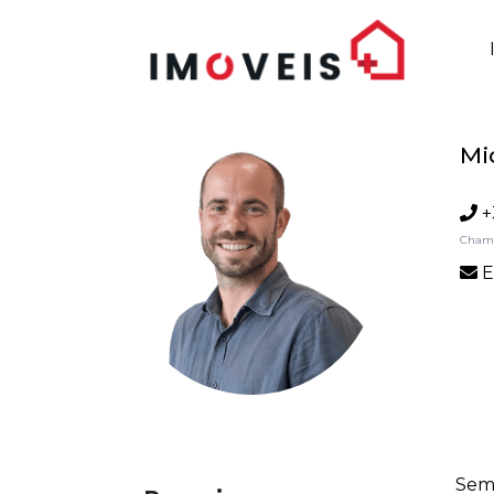
Mi
+
Chama
E
Sem