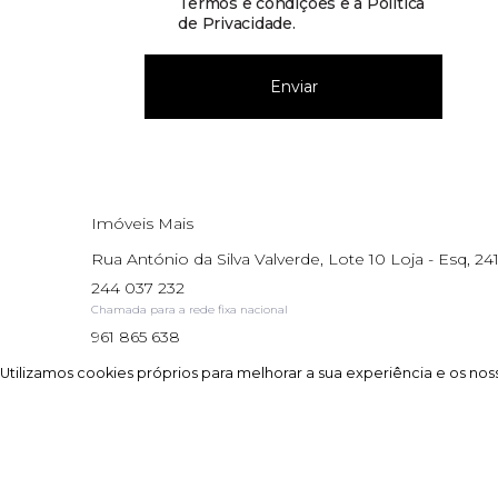
Termos e condições e a Política
de Privacidade
.
Enviar
Imóveis Mais
Rua António da Silva Valverde, Lote 10 Loja - Esq, 241
244 037 232
Chamada para a rede fixa nacional
961 865 638
Chamada para a rede móvel nacional
Utilizamos cookies próprios para melhorar a sua experiência e os noss
Utilizamos cookies próprios para melhorar a sua experiência e os noss
AMI: 17195
Site powered by
IMO360
© Todos os direitos reservados.
Centro de resol