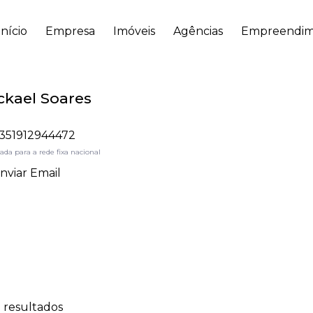
Início
Empresa
Imóveis
Agências
Empreendim
ckael Soares
351912944472
da para a rede fixa nacional
nviar Email
 resultados