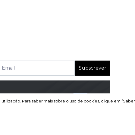
Subscrever
a utilização. Para saber mais sobre o uso de cookies, clique em “Saber
a utilização. Para saber mais sobre o uso de cookies, clique em “Saber
 reclamações