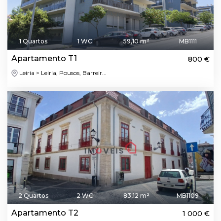
1 Quartos
1 WC
59,10 m²
MB1111
Apartamento T1
800 €
Leiria > Leiria, Pousos, Barreir...
2 Quartos
2 WC
83,12 m²
MB1109
Apartamento T2
1 000 €