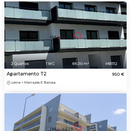
2 Quartos
1 WC
69,00 m²
MB1112
Apartamento T2
950 €
Leiria > Marrazes E Barosa