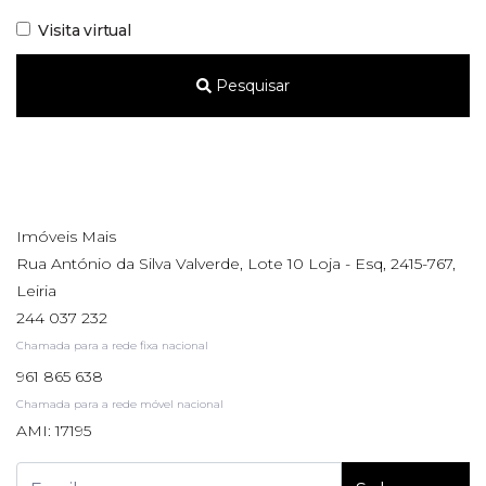
Visita virtual
Pesquisar
Imóveis Mais
Rua António da Silva Valverde, Lote 10 Loja - Esq, 2415-767,
Leiria
244 037 232
Chamada para a rede fixa nacional
961 865 638
Chamada para a rede móvel nacional
AMI: 17195