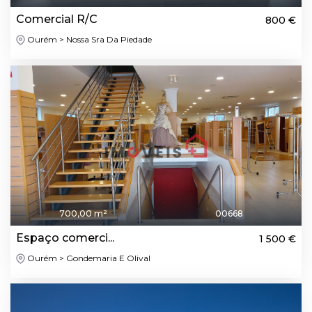
Comercial R/C
800 €
Ourém > Nossa Sra Da Piedade
700,00 m²
00668
Espaço comerci...
1 500 €
Ourém > Gondemaria E Olival