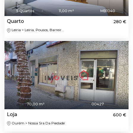
5 Quartos
11,00 m²
MB1040
Quarto
280 €
Leiria > Leiria, Pousos, Barreir...
70,00 m²
00427
Loja
600 €
Ourém > Nossa Sra Da Piedade