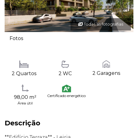
Todas as fotografias
Fotos
2 Garagens
2 Quartos
2 WC
Certificado energético
98,00 m²
Área útil
Descrição
**Edifício Terraza** - Leiria