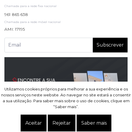
Chamada para a rede fixa nacional
961 865 638
Chamada para a rede móvel nacional
AMI: 17195
Subscrever
Utilizamos cookies próprios para melhorar a sua experiência e os
Utilizamos cookies próprios para melhorar a sua experiência e os
nossos serviços neste website. Ao navegar no site estará a consentir
nossos serviços neste website. Ao navegar no site estará a consentir
a sua utilização. Para saber mais sobre o uso de cookies, clique em
a sua utilização. Para saber mais sobre o uso de cookies, clique em
“Saber mais”.
“Saber mais”.
Site powered by
IMO360
© Todos os direitos reservados.
Centro de resolução de
Aceitar
Aceitar
Rejeitar
Rejeitar
Saber mais
Saber mais
litígios
.
Política de Privacidade.
Termos e condições.
Dados pessoais.
Livro de