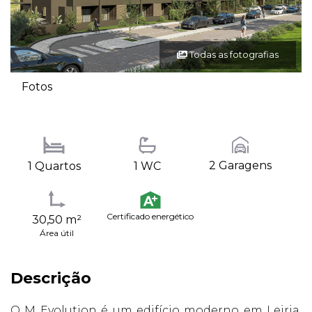
Todas as fotografias
Fotos
2 Garagens
1 Quartos
1 WC
Certificado energético
30,50 m²
Área útil
Descrição
O M Evolution é um edifício moderno em Leiria,