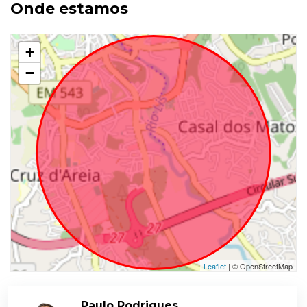
Onde estamos
+
−
Leaflet
| © OpenStreetMap
Paulo Rodrigues