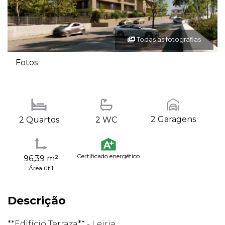
Todas as fotografias
Fotos
2 Garagens
2 Quartos
2 WC
Certificado energético
96,39 m²
Área útil
Descrição
**Edifício Terraza** - Leiria