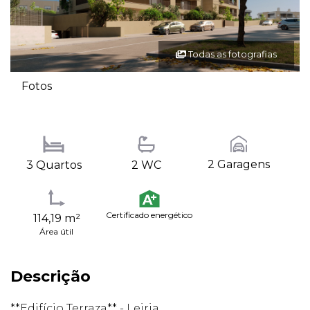
Todas as fotografias
Fotos
2 Garagens
3 Quartos
2 WC
Certificado energético
114,19 m²
Área útil
Descrição
**Edifício Terraza** - Leiria