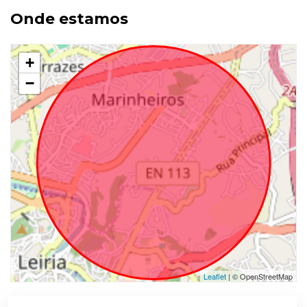
Onde estamos
+
−
Leaflet
| © OpenStreetMap