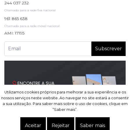
244 037 232
Chamada para a rede fixa nacional
961 865 638
Chamada para a rede móvel nacional
AMI: 17195
Subscrever
Utilizamos cookies próprios para melhorar a sua experiência e os
Utilizamos cookies próprios para melhorar a sua experiência e os
nossos serviços neste website. Ao navegar no site estará a consentir
nossos serviços neste website. Ao navegar no site estará a consentir
a sua utilização. Para saber mais sobre o uso de cookies, clique em
a sua utilização. Para saber mais sobre o uso de cookies, clique em
“Saber mais”.
“Saber mais”.
Site powered by
IMO360
© Todos os direitos reservados.
Centro de resolução de
Aceitar
Aceitar
Rejeitar
Rejeitar
Saber mais
Saber mais
litígios
.
Política de Privacidade.
Termos e condições.
Dados pessoais.
Livro de