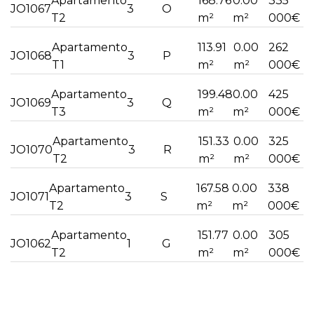
Apartamento
168.76
0.00
335
JO1067
3
O
T2
m²
m²
000€
Apartamento
113.91
0.00
262
JO1068
3
P
T1
m²
m²
000€
Apartamento
199.48
0.00
425
JO1069
3
Q
T3
m²
m²
000€
Apartamento
151.33
0.00
325
JO1070
3
R
T2
m²
m²
000€
Apartamento
167.58
0.00
338
JO1071
3
S
T2
m²
m²
000€
Apartamento
151.77
0.00
305
JO1062
1
G
T2
m²
m²
000€