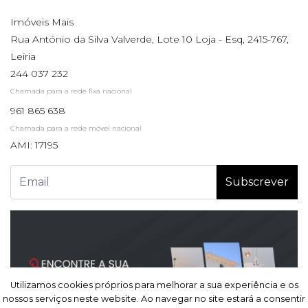
Imóveis Mais
Rua António da Silva Valverde, Lote 10 Loja - Esq, 2415-767,
Leiria
244 037 232
Chamada para a rede fixa nacional
961 865 638
Chamada para a rede móvel nacional
AMI: 17195
Subscrever
Utilizamos cookies próprios para melhorar a sua experiência e os
Utilizamos cookies próprios para melhorar a sua experiência e os
nossos serviços neste website. Ao navegar no site estará a consentir
nossos serviços neste website. Ao navegar no site estará a consentir