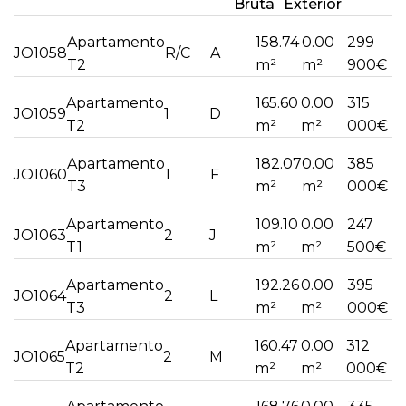
Bruta
Exterior
Apartamento
158.74
0.00
299
JO1058
R/C
A
T2
m²
m²
900€
Apartamento
165.60
0.00
315
JO1059
1
D
T2
m²
m²
000€
Apartamento
182.07
0.00
385
JO1060
1
F
T3
m²
m²
000€
Apartamento
109.10
0.00
247
JO1063
2
J
T1
m²
m²
500€
Apartamento
192.26
0.00
395
JO1064
2
L
T3
m²
m²
000€
Apartamento
160.47
0.00
312
JO1065
2
M
T2
m²
m²
000€