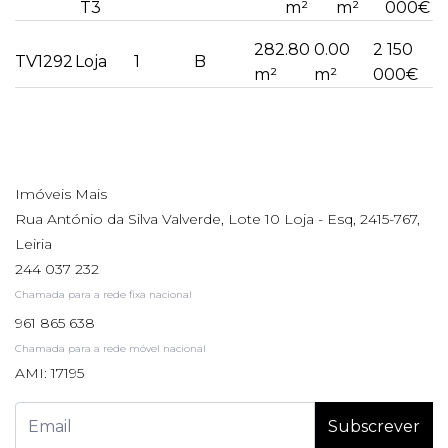
T3
m²
m²
000€
282.80
0.00
2 150
TV1292
Loja
1
B
m²
m²
000€
Imóveis Mais
Rua António da Silva Valverde, Lote 10 Loja - Esq, 2415-767,
Leiria
244 037 232
Chamada para a rede fixa nacional
961 865 638
Chamada para a rede móvel nacional
AMI: 17195
Subscrever