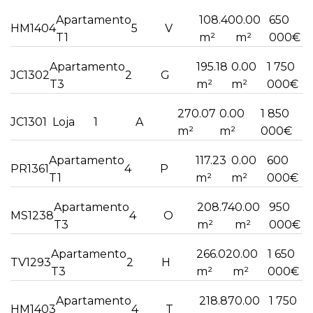
Apartamento
108.40
0.00
650
HM1404
5
V
T1
m²
m²
000€
Apartamento
195.18
0.00
1 750
JC1302
2
G
T3
m²
m²
000€
270.07
0.00
1 850
JC1301
Loja
1
A
m²
m²
000€
Apartamento
117.23
0.00
600
PR1361
4
P
T1
m²
m²
000€
Apartamento
208.74
0.00
950
MS1238
4
O
T3
m²
m²
000€
Apartamento
266.02
0.00
1 650
TV1293
2
H
T3
m²
m²
000€
Apartamento
218.87
0.00
1 750
HM1403
4
T