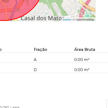
Leaflet
| © OpenStreetMap
o
Fração
Área Bruta
A
0.00 m²
D
0.00 m²
5-767, Leiria