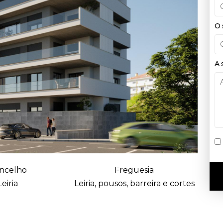
O 
A 
ncelho
Freguesia
Leiria
Leiria, pousos, barreira e cortes