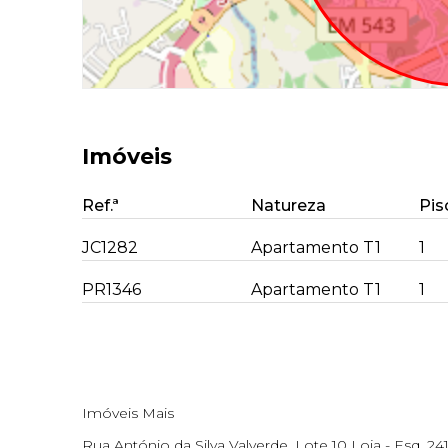
Imóveis
Ref.ª
Natureza
Pis
JC1282
Apartamento T1
1
PR1346
Apartamento T1
1
Imóveis Mais
Rua António da Silva Valverde, Lote 10 Loja - Esq, 241