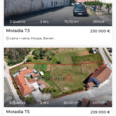
3 Quartos
2 WC
75,70 m²
JR1049
Moradia T3
230 000 €
Leiria > Leiria, Pousos, Barreir...
5 Quartos
2 WC
80,00 m²
LM1001
Moradia T5
239 000 €