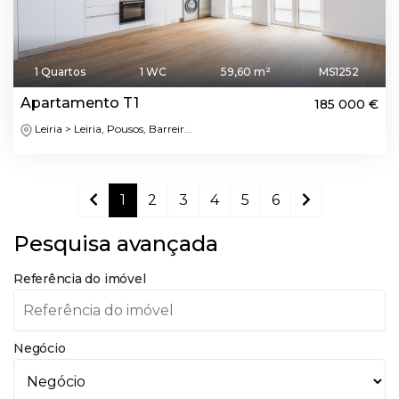
1 Quartos
1 WC
59,60 m²
MS1252
Apartamento T1
185 000 €
Leiria > Leiria, Pousos, Barreir...
1
2
3
4
5
6
Pesquisa avançada
Referência do imóvel
Negócio