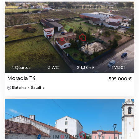
4 Quartos
3 WC
211,38 m²
TV1301
Moradia T4
595 000 €
Batalha > Batalha