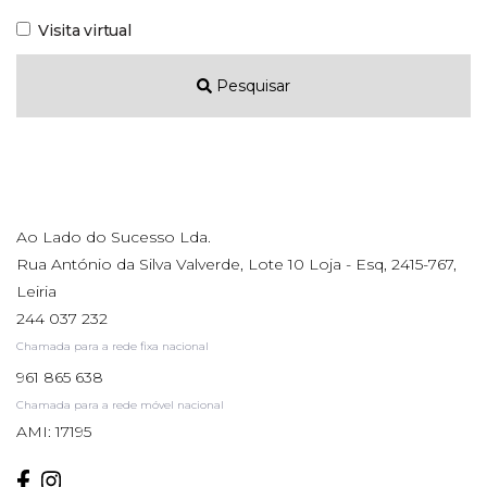
Visita virtual
Pesquisar
Ao Lado do Sucesso Lda.
Rua António da Silva Valverde, Lote 10 Loja - Esq, 2415-767,
Leiria
244 037 232
Chamada para a rede fixa nacional
961 865 638
Chamada para a rede móvel nacional
AMI: 17195