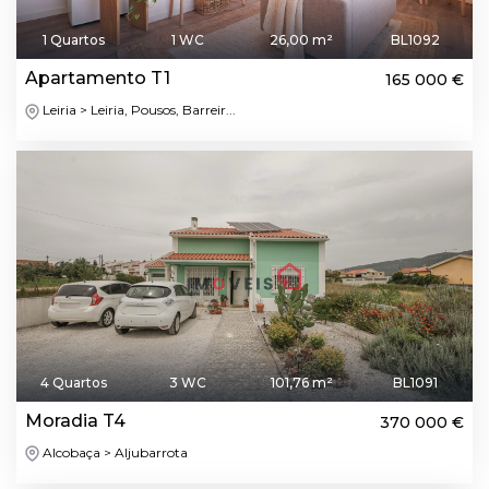
1 Quartos
1 WC
26,00 m²
BL1092
Apartamento T1
165 000 €
Leiria > Leiria, Pousos, Barreir...
4 Quartos
3 WC
101,76 m²
BL1091
Moradia T4
370 000 €
Alcobaça > Aljubarrota