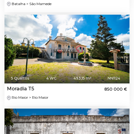
Batalha > São Mamede
5 Quartos
4 WC
493,15 m²
NN1124
Moradia T5
850 000 €
Rio Maior > Rio Maior