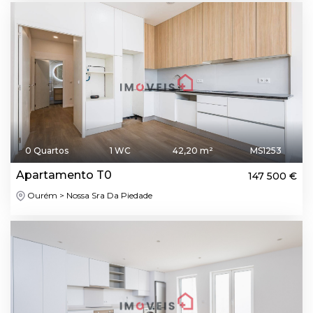
0 Quartos
1 WC
42,20 m²
MS1253
Apartamento T0
147 500 €
Ourém > Nossa Sra Da Piedade