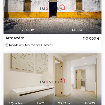
170,00 m²
NN1123
Armazém
110 000 €
Rio Maior > Marmeleira E Assenti...
1 Quartos
1 WC
73,53 m²
HM1439