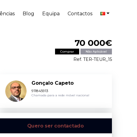
ências
Blog
Equipa
Contactos
70 000€
Comprar
Não Aplicável
Ref. TER-TEUR_15
Gonçalo Capeto
911845913
Chamada para a rede móvel nacional
Quero ser contactado