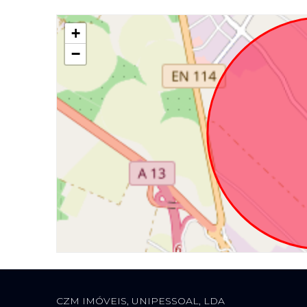
+
−
CZM IMÓVEIS, UNIPESSOAL, LDA