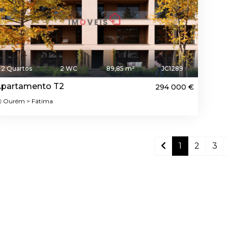
2 Quartos
2 WC
89,85 m²
JC1289
partamento T2
294 000 €
Ourém > Fátima
1
2
3