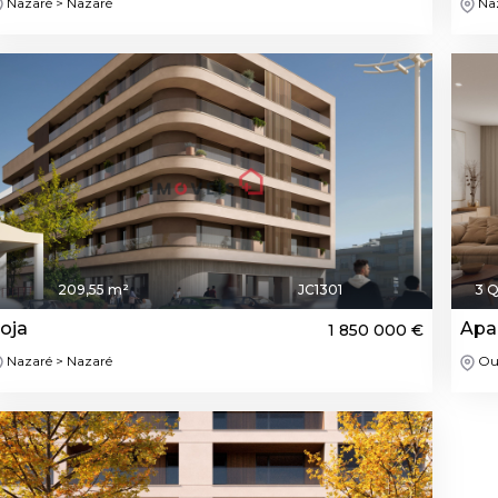
Nazaré > Nazaré
Naz
209,55 m²
JC1301
3 Q
oja
Apa
1 850 000 €
Nazaré > Nazaré
Ou