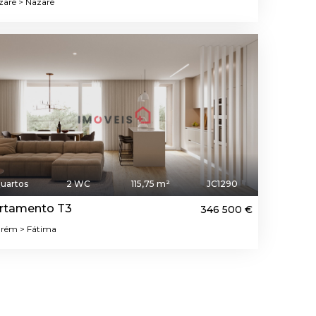
aré > Nazaré
uartos
2 WC
115,75 m²
JC1290
rtamento T3
346 500 €
rém > Fátima