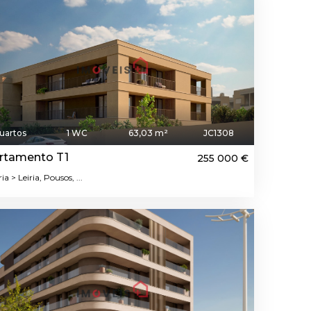
uartos
1 WC
63,03 m²
JC1308
rtamento T1
255 000 €
ia > Leiria, Pousos, ...