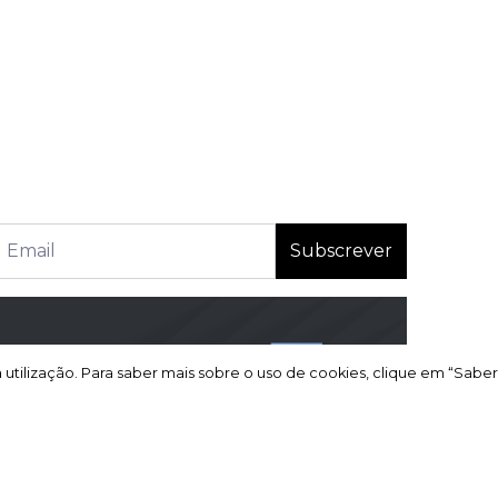
Subscrever
a utilização. Para saber mais sobre o uso de cookies, clique em “Saber
a utilização. Para saber mais sobre o uso de cookies, clique em “Saber
 reclamações