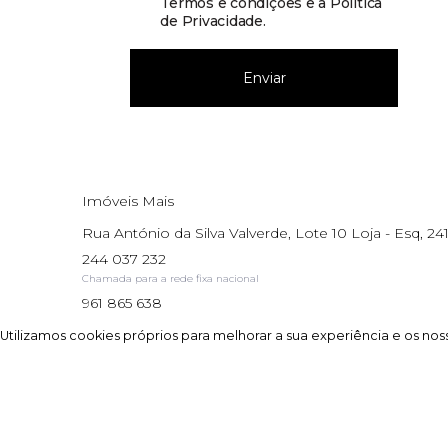
Termos e condições e a Política
de Privacidade
.
Enviar
Imóveis Mais
Rua António da Silva Valverde, Lote 10 Loja - Esq, 241
244 037 232
Chamada para a rede fixa nacional
961 865 638
Chamada para a rede móvel nacional
Utilizamos cookies próprios para melhorar a sua experiência e os noss
Utilizamos cookies próprios para melhorar a sua experiência e os noss
AMI: 17195
Site powered by
IMO360
© Todos os direitos reservados.
Centro de resol