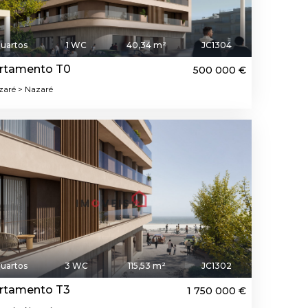
uartos
1 WC
40,34 m²
JC1304
rtamento T0
500 000 €
aré > Nazaré
uartos
3 WC
115,53 m²
JC1302
rtamento T3
1 750 000 €