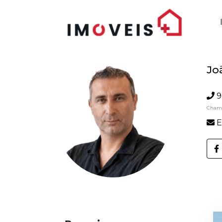
Jo
9
Chama
E