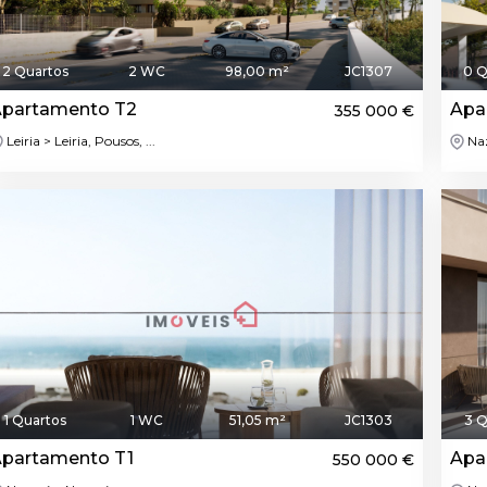
2 Quartos
2 WC
98,00 m²
JC1307
0 Q
partamento T2
Apa
355 000 €
Leiria > Leiria, Pousos, ...
Naz
1 Quartos
1 WC
51,05 m²
JC1303
3 Q
partamento T1
Apa
550 000 €