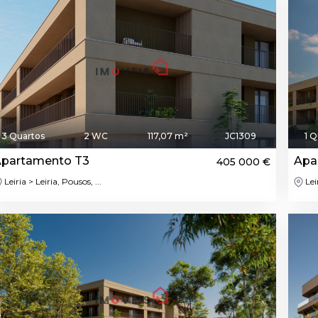
3 Quartos
2 WC
117,07 m²
JC1309
1 Q
partamento T3
Apa
405 000 €
Leiria > Leiria, Pousos, ...
Leir