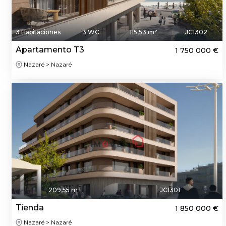
3 Habitaciones
3 WC
115,53 m²
JC1302
Apartamento T3
1 750 000 €
Nazaré > Nazaré
209,55 m²
JC1301
Tienda
1 850 000 €
Nazaré > Nazaré