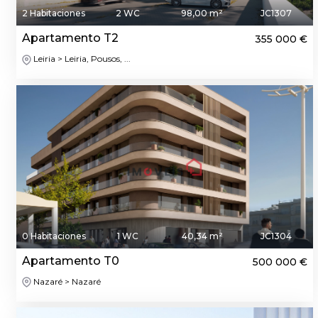
2 Habitaciones
2 WC
98,00 m²
JC1307
Apartamento T2
355 000 €
Leiria > Leiria, Pousos, ...
0 Habitaciones
1 WC
40,34 m²
JC1304
Apartamento T0
500 000 €
Nazaré > Nazaré