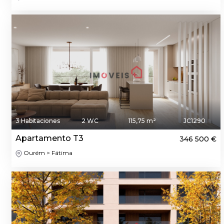
3 Habitaciones
2 WC
115,75 m²
JC1290
Apartamento T3
346 500 €
Ourém > Fátima