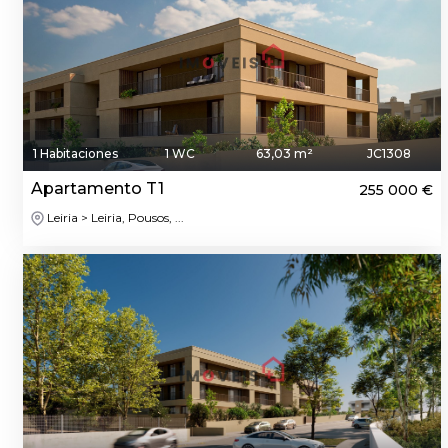
1 Habitaciones
1 WC
63,03 m²
JC1308
Apartamento T1
255 000 €
Leiria > Leiria, Pousos, ...