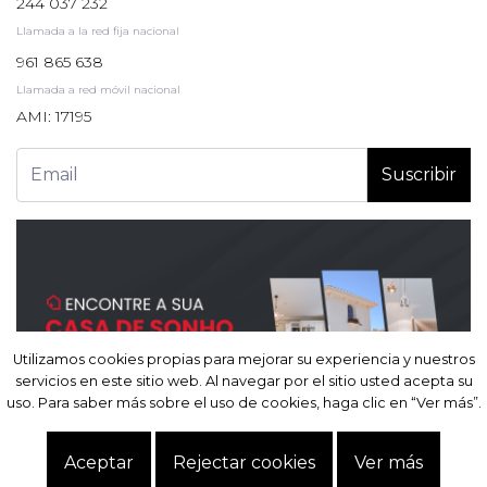
244 037 232
Llamada a la red fija nacional
961 865 638
Llamada a red móvil nacional
AMI: 17195
Suscribir
Utilizamos cookies propias para mejorar su experiencia y nuestros
Utilizamos cookies propias para mejorar su experiencia y nuestros
servicios en este sitio web. Al navegar por el sitio usted acepta su
servicios en este sitio web. Al navegar por el sitio usted acepta su
uso. Para saber más sobre el uso de cookies, haga clic en “Ver más”.
uso. Para saber más sobre el uso de cookies, haga clic en “Ver más”.
Site powered by
IMO360
© Todos los derechos reservados.
Resolución alternativa
Aceptar
Aceptar
Rejectar cookies
Rejectar cookies
Ver más
Ver más
de litigios
.
Política de privacidad.
Términos y Condiciones.
Datos personales.