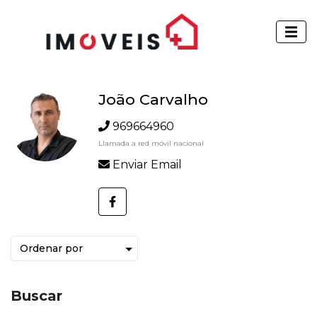
João Carvalho
969664960
Llamada a red móvil nacional
Enviar Email
Buscar