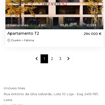
2 Habitaciones
2 WC
89,85 m²
JC1289
Apartamento T2
294 000 €
Ourém > Fátima
1
2
3
Imóveis Mais
Rua António da Silva Valverde, Lote 10 Loja - Esq, 2415-767,
Leiria