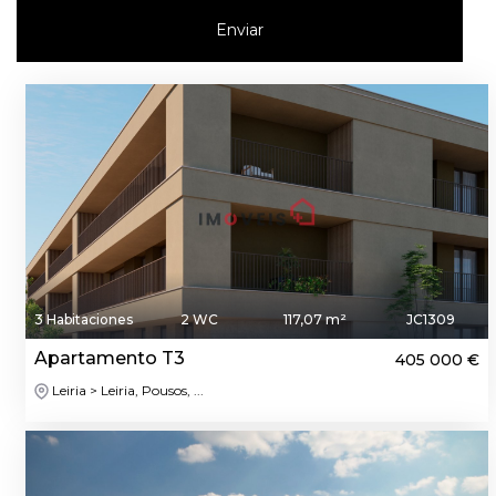
Enviar
3 Habitaciones
2 WC
117,07 m²
JC1309
Apartamento T3
405 000 €
Leiria > Leiria, Pousos, ...