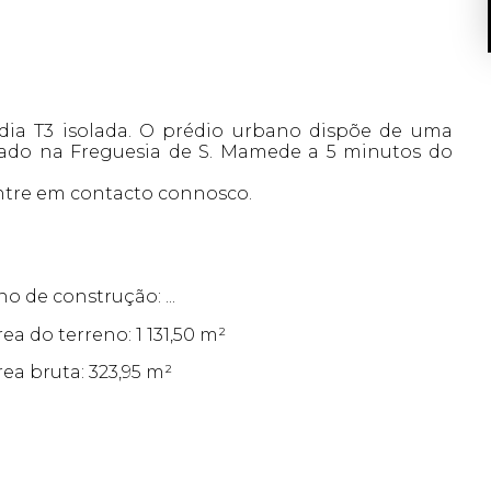
dia T3 isolada. O prédio urbano dispõe de uma
tuado na Freguesia de S. Mamede a 5 minutos do
ntre em contacto connosco.
no de construção: ...
rea do terreno: 1 131,50 m²
rea bruta: 323,95 m²