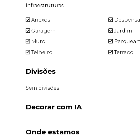
Infraestruturas
Anexos
Despens
Garagem
Jardim
Muro
Parquea
Telheiro
Terraço
Divisões
Sem divisões
Decorar com IA
Onde estamos