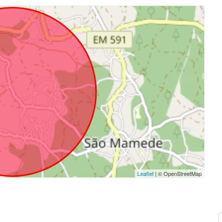
Leaflet
| © OpenStreetMap