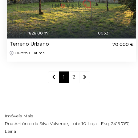
828,00 m²
00331
Terreno Urbano
70 000 €
Ourém > Fátima
1
2
Imóveis Mais
Rua António da Silva Valverde, Lote 10 Loja - Esq, 2415-767,
Leiria