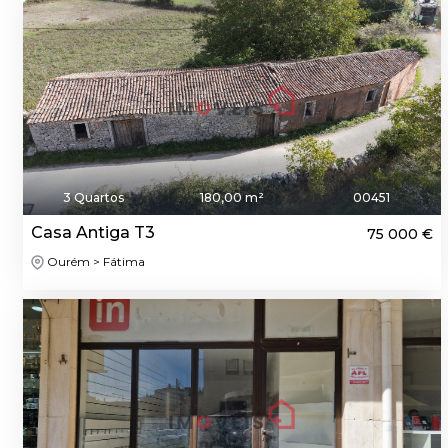
3 Quartos
180,00 m²
00451
Casa Antiga T3
75 000 €
Ourém > Fátima