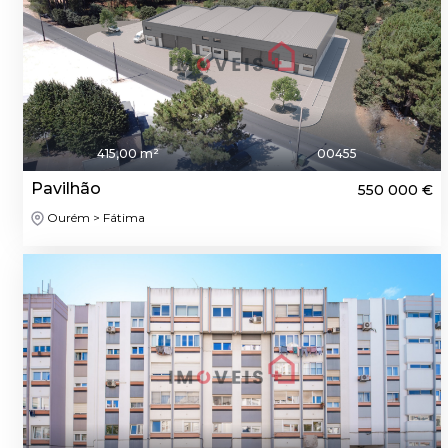
415,00 m²
00455
Pavilhão
550 000 €
Ourém > Fátima