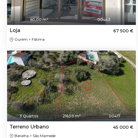
60,00 m²
00443
Loja
67 500 €
Ourém > Fátima
3 Quartos
216,59 m²
00417
Terreno Urbano
45 000 €
Batalha > São Mamede