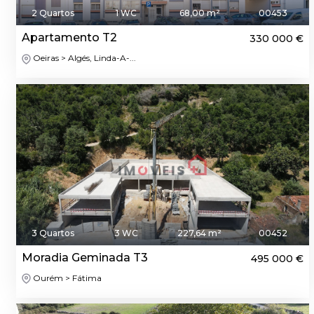
2 Quartos
1 WC
68,00 m²
00453
Apartamento T2
330 000 €
Oeiras > Algés, Linda-A-...
3 Quartos
3 WC
227,64 m²
00452
Moradia Geminada T3
495 000 €
Ourém > Fátima