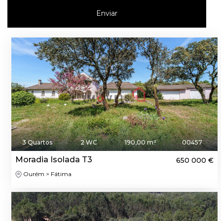
Enviar
3 Quartos
2 WC
190,00 m²
00457
Moradia Isolada T3
650 000 €
Ourém > Fátima