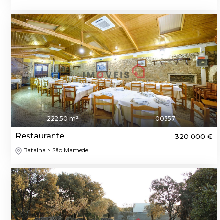
222,50 m²
00357
Restaurante
320 000 €
Batalha > São Mamede