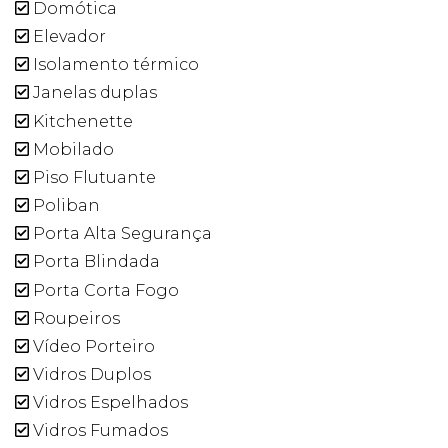
Domótica
Elevador
Isolamento térmico
Janelas duplas
Kitchenette
Mobilado
Piso Flutuante
Poliban
Porta Alta Segurança
Porta Blindada
Porta Corta Fogo
Roupeiros
Vídeo Porteiro
Vidros Duplos
Vidros Espelhados
Vidros Fumados