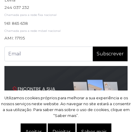
244 037 232
Chamada para a rede fixa nacional
961 865 638
Chamada para a rede móvel nacional
AMI: 17195
Subscrever
Utilizamos cookies próprios para melhorar a sua experiência e os
Utilizamos cookies próprios para melhorar a sua experiência e os
nossos serviços neste website. Ao navegar no site estará a consentir
nossos serviços neste website. Ao navegar no site estará a consentir
a sua utilização. Para saber mais sobre o uso de cookies, clique em
a sua utilização. Para saber mais sobre o uso de cookies, clique em
“Saber mais”.
“Saber mais”.
Site powered by
IMO360
© Todos os direitos reservados.
Centro de resolução de
Aceitar
Aceitar
Rejeitar
Rejeitar
Saber mais
Saber mais