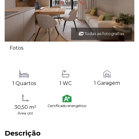
Todas as fotografias
Fotos
1 Garagem
1 Quartos
1 WC
Certificado energético
30,50 m²
Área útil
Descrição