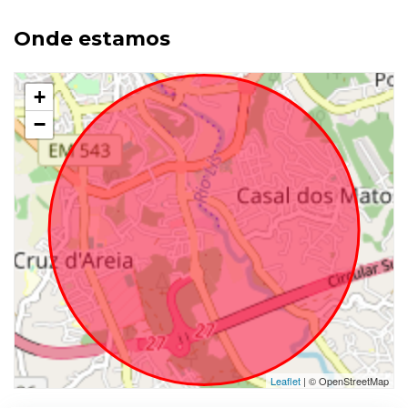
Onde estamos
+
−
Leaflet
| © OpenStreetMap