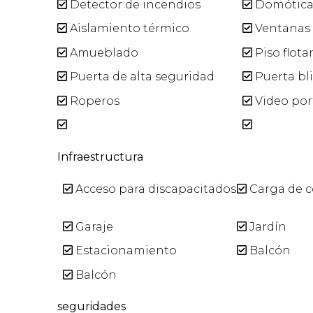
Detector de incendios
Domótic
Aislamiento térmico
Ventanas 
Amueblado
Piso flota
Puerta de alta seguridad
Puerta bl
Roperos
Video por
Infraestructura
Acceso para discapacitados
Carga de c
Garaje
Jardín
Estacionamiento
Balcón
Balcón
seguridades