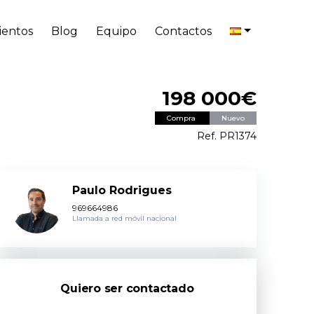
entos
Blog
Equipo
Contactos
198 000€
Compra
Nuevo
Ref. PR1374
Paulo Rodrigues
969664986
Llamada a red móvil nacional
Quiero ser contactado