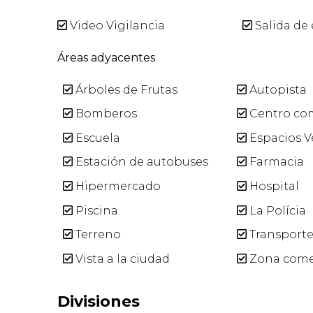
Video Vigilancia
Salida de
Áreas adyacentes
Árboles de Frutas
Autopista
Bomberos
Centro com
Escuela
Espacios V
Estación de autobuses
Farmacia
Hipermercado
Hospital
Piscina
La Polícia
Terreno
Transporte
Vista a la ciudad
Zona come
Divisiones