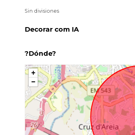
Sin divisiones
Decorar com IA
?Dónde?
+
−