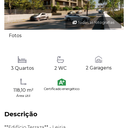
Todas as fotografias
Fotos
2 Garagens
3 Quartos
2 WC
Certificado energético
118,10 m²
Área útil
Descrição
**Edifício Terraza** - Leiria