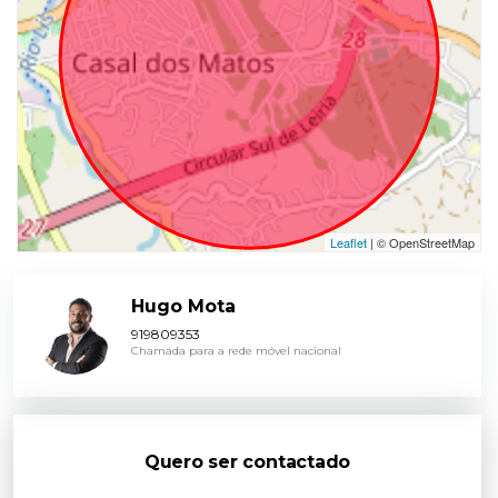
Leaflet
| © OpenStreetMap
Hugo Mota
919809353
Chamada para a rede móvel nacional
Quero ser contactado