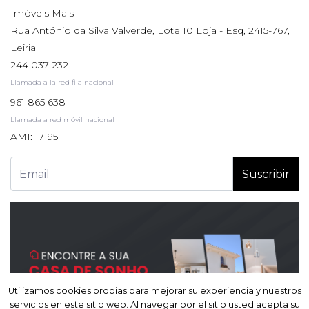
Imóveis Mais
Rua António da Silva Valverde, Lote 10 Loja - Esq, 2415-767,
Leiria
244 037 232
Llamada a la red fija nacional
961 865 638
Llamada a red móvil nacional
AMI: 17195
Suscribir
Utilizamos cookies propias para mejorar su experiencia y nuestros
Utilizamos cookies propias para mejorar su experiencia y nuestros
servicios en este sitio web. Al navegar por el sitio usted acepta su
servicios en este sitio web. Al navegar por el sitio usted acepta su