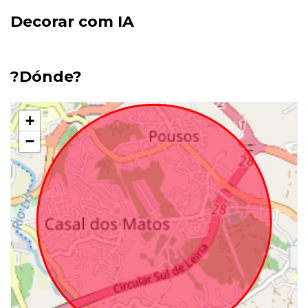
Decorar com IA
?Dónde?
+
−