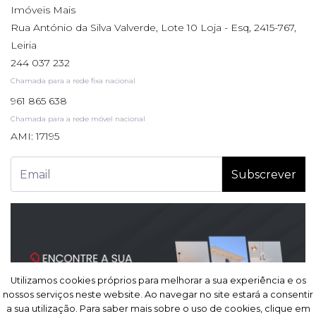
Imóveis Mais
Rua António da Silva Valverde, Lote 10 Loja - Esq, 2415-767,
Leiria
244 037 232
Chamada para a rede fixa nacional
961 865 638
Chamada para a rede móvel nacional
AMI: 17195
Subscrever
Utilizamos cookies próprios para melhorar a sua experiência e os
Utilizamos cookies próprios para melhorar a sua experiência e os
nossos serviços neste website. Ao navegar no site estará a consentir
nossos serviços neste website. Ao navegar no site estará a consentir
a sua utilização. Para saber mais sobre o uso de cookies, clique em
a sua utilização. Para saber mais sobre o uso de cookies, clique em