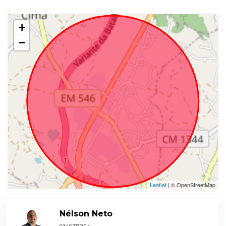
+
−
Leaflet
| © OpenStreetMap
Nélson Neto