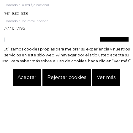
Llamada a la red fija nacional
961 865 638
Llamada a red móvil nacional
AMI: 17195
Suscribir
Utilizamos cookies propias para mejorar su experiencia y nuestros
Utilizamos cookies propias para mejorar su experiencia y nuestros
servicios en este sitio web. Al navegar por el sitio usted acepta su
servicios en este sitio web. Al navegar por el sitio usted acepta su
uso. Para saber más sobre el uso de cookies, haga clic en “Ver más”.
uso. Para saber más sobre el uso de cookies, haga clic en “Ver más”.
Aceptar
Aceptar
Rejectar cookies
Rejectar cookies
Ver más
Ver más
Site powered by
IMO360
© Todos los derechos reservados.
Resolución alternativa
de litigios
.
Política de privacidad.
Términos y Condiciones.
Datos personales.
Libro de reclamaciones