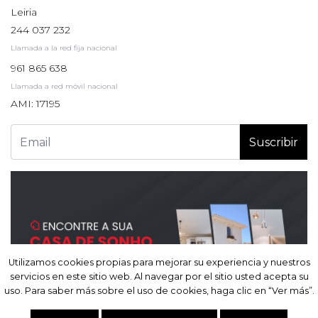
Leiria
244 037 232
Llamada a la red fija nacional
961 865 638
Llamada a red móvil nacional
AMI: 17195
Suscribir
Utilizamos cookies propias para mejorar su experiencia y nuestros
Utilizamos cookies propias para mejorar su experiencia y nuestros
servicios en este sitio web. Al navegar por el sitio usted acepta su
servicios en este sitio web. Al navegar por el sitio usted acepta su
uso. Para saber más sobre el uso de cookies, haga clic en “Ver más”.
uso. Para saber más sobre el uso de cookies, haga clic en “Ver más”.
Site powered by
IMO360
© Todos los derechos reservados.
Resolución alternativa