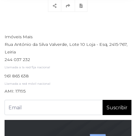
Imóveis Mais
Rua António da Silva Valverde, Lote 10 Loja - Esq, 2415-767,
Leiria
244 037 232
Llamada a la red fija nacional
961 865 638
Llamada a red móvil nacional
AMI: 17195
Suscribir