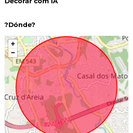
Decorar com IA
?Dónde?
+
−