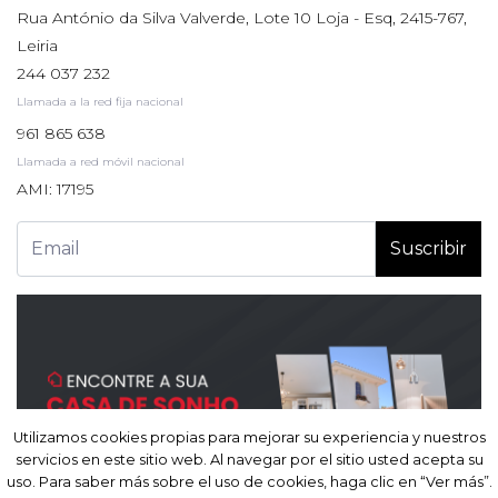
Rua António da Silva Valverde, Lote 10 Loja - Esq, 2415-767,
Leiria
244 037 232
Llamada a la red fija nacional
961 865 638
Llamada a red móvil nacional
AMI: 17195
Suscribir
Utilizamos cookies propias para mejorar su experiencia y nuestros
Utilizamos cookies propias para mejorar su experiencia y nuestros
servicios en este sitio web. Al navegar por el sitio usted acepta su
servicios en este sitio web. Al navegar por el sitio usted acepta su
uso. Para saber más sobre el uso de cookies, haga clic en “Ver más”.
uso. Para saber más sobre el uso de cookies, haga clic en “Ver más”.