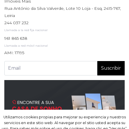
Imóveis Mais
Rua António da Silva Valverde, Lote 10 Loja - Esq, 2415-767,
Leiria
244 037 232
Llamada a la red fija nacional
961 865 638
Llamada a red móvil nacional
AMI: 17195
Suscribir
Utilizamos cookies propias para mejorar su experiencia y nuestros
Utilizamos cookies propias para mejorar su experiencia y nuestros
servicios en este sitio web. Al navegar por el sitio usted acepta su
servicios en este sitio web. Al navegar por el sitio usted acepta su
uso. Para saber más sobre el uso de cookies, haga clic en “Ver más”.
uso. Para saber más sobre el uso de cookies, haga clic en “Ver más”.