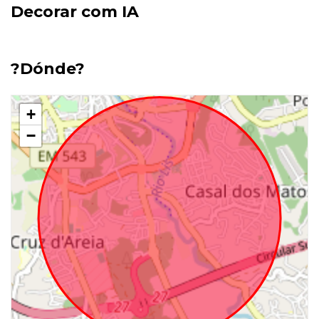
Decorar com IA
?Dónde?
+
−