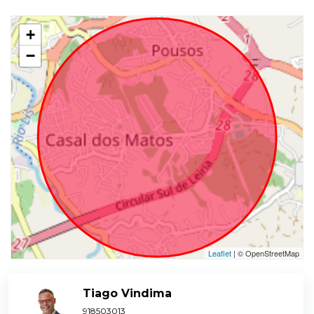
+
−
Leaflet
| © OpenStreetMap
Tiago Vindima
918503013