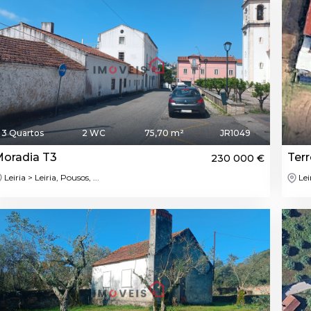
3 Quartos
2 WC
75,70 m²
JR1049
oradia T3
Ter
230 000 €
Leiria > Leiria, Pousos, ...
Lei