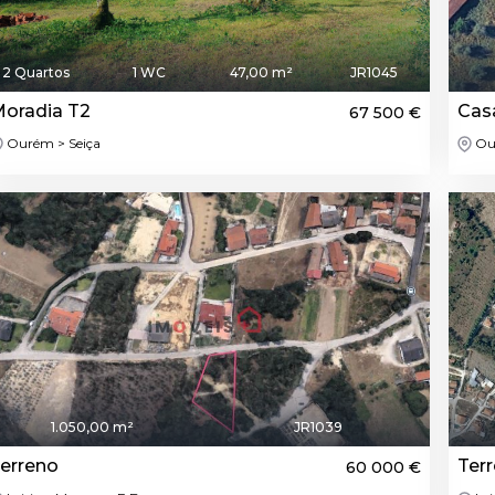
2 Quartos
1 WC
47,00 m²
JR1045
oradia T2
Cas
67 500 €
Ourém > Seiça
Our
1.050,00 m²
JR1039
erreno
Ter
60 000 €