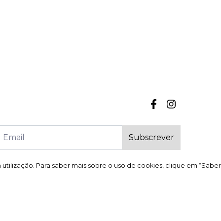
Subscrever
a utilização. Para saber mais sobre o uso de cookies, clique em “Saber
a utilização. Para saber mais sobre o uso de cookies, clique em “Saber
 reclamações
Canal de denúncia