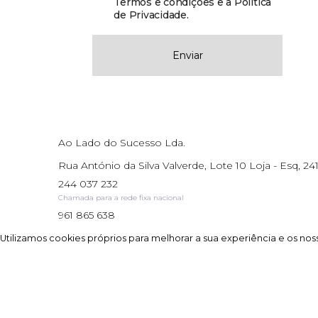
Termos e condições e a Política
de Privacidade
.
Enviar
Ao Lado do Sucesso Lda.
Rua António da Silva Valverde, Lote 10 Loja - Esq, 241
244 037 232
Chamada para a rede fixa nacional
961 865 638
Chamada para a rede móvel nacional
Utilizamos cookies próprios para melhorar a sua experiência e os noss
Utilizamos cookies próprios para melhorar a sua experiência e os noss
AMI: 17195
Site powered by
IMO360
© Todos os direitos reservados.
Centro de resol