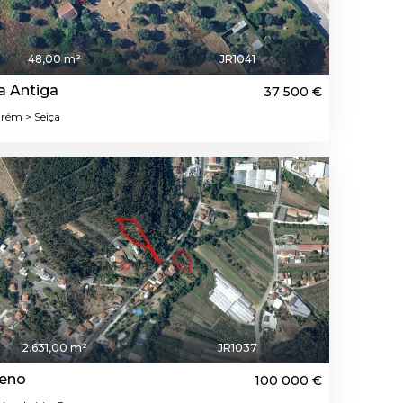
48,00 m²
JR1041
a Antiga
37 500 €
ém > Seiça
2.631,00 m²
JR1037
reno
100 000 €