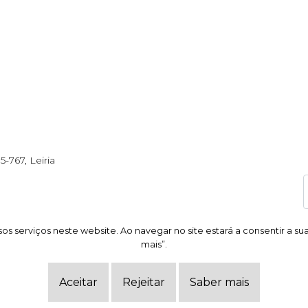
5-767, Leiria
os serviços neste website. Ao navegar no site estará a consentir a su
os serviços neste website. Ao navegar no site estará a consentir a su
mais”.
mais”.
Aceitar
Aceitar
Rejeitar
Rejeitar
Saber mais
Saber mais
ução de litígios
.
Política de Privacidade.
Termos e condições.
Dados pessoais.
Livro de