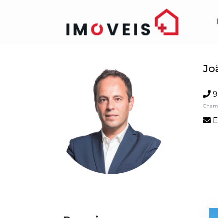
Jo
9
Chama
E