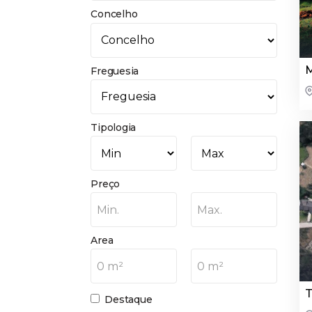
Concelho
M
Freguesia
Tipologia
Preço
Min.
Max.
Area
0 m²
0 m²
T
Destaque