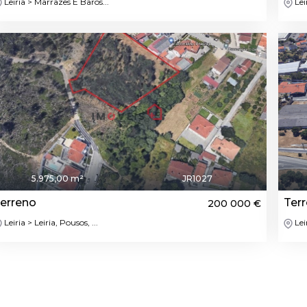
Leiria > Marrazes E Baros...
Leir
5.975,00 m²
JR1027
erreno
Ter
200 000 €
Leiria > Leiria, Pousos, ...
Lei