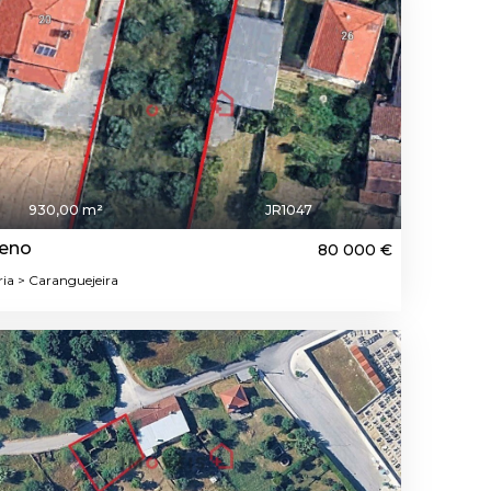
930,00 m²
JR1047
reno
80 000 €
ria > Caranguejeira