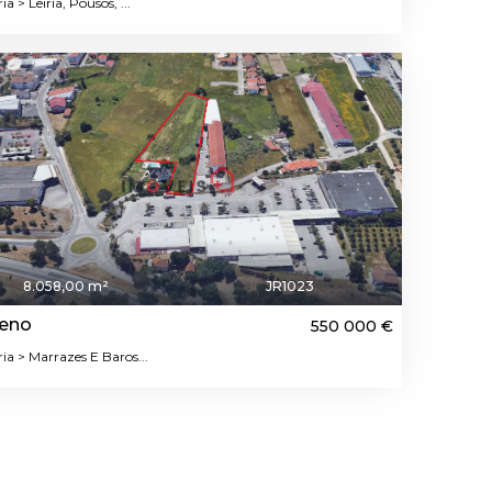
ia > Leiria, Pousos, ...
8.058,00 m²
JR1023
reno
550 000 €
ria > Marrazes E Baros...