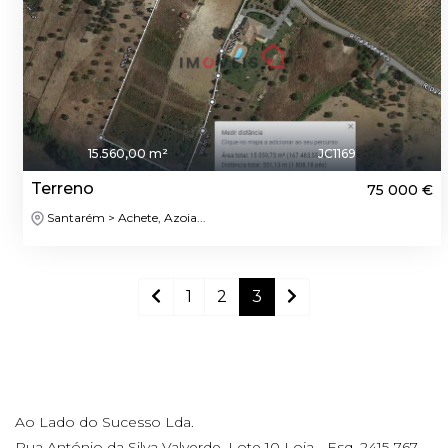
15.560,00 m²
JC1169
Terreno
75 000 €
Santarém > Achete, Azoia...
1
2
3
Ao Lado do Sucesso Lda.
Rua António da Silva Valverde, Lote 10 Loja - Esq, 2415-767,