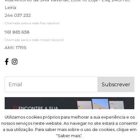
Leiria
244 037 232
Chamada para a rede fixa nacional
961 865 638
Chamada para a rede móvel nacional
AMI: 17195
Subscrever
Utilizamos cookies próprios para melhorar a sua experiência e os
Utilizamos cookies próprios para melhorar a sua experiência e os
nossos serviços neste website. Ao navegar no site estará a consentir
nossos serviços neste website. Ao navegar no site estará a consentir
a sua utilização. Para saber mais sobre o uso de cookies, clique em
a sua utilização. Para saber mais sobre o uso de cookies, clique em
“Saber mais”.
“Saber mais”.