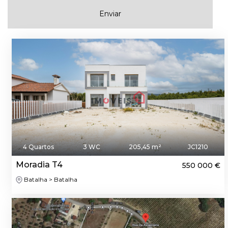
Enviar
4 Quartos
3 WC
205,45 m²
JC1210
Moradia T4
550 000 €
Batalha > Batalha