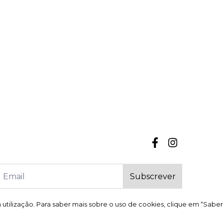
Subscrever
a utilização. Para saber mais sobre o uso de cookies, clique em “Saber
a utilização. Para saber mais sobre o uso de cookies, clique em “Saber