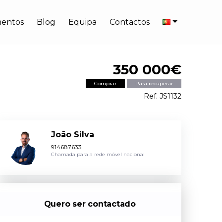
entos
Blog
Equipa
Contactos
350 000€
Comprar
Para recuperar
Ref. JS1132
João Silva
914687633
Chamada para a rede móvel nacional
Quero ser contactado