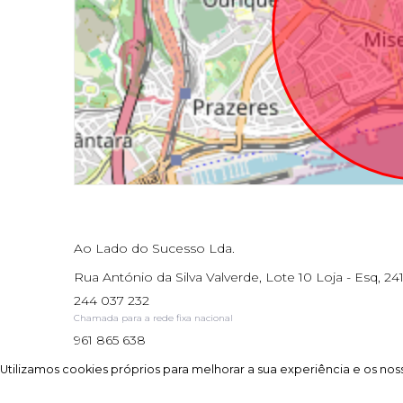
Ao Lado do Sucesso Lda.
Rua António da Silva Valverde, Lote 10 Loja - Esq, 241
244 037 232
Chamada para a rede fixa nacional
961 865 638
Chamada para a rede móvel nacional
Utilizamos cookies próprios para melhorar a sua experiência e os noss
Utilizamos cookies próprios para melhorar a sua experiência e os noss
AMI: 17195