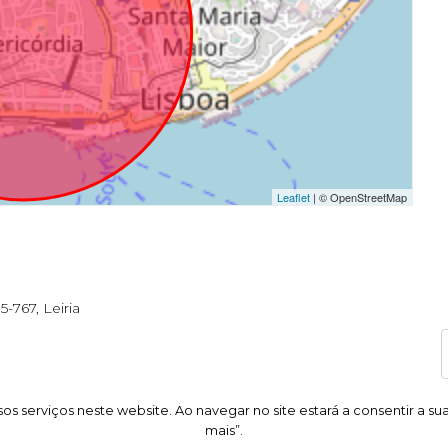
Leaflet
| © OpenStreetMap
5-767, Leiria
os serviços neste website. Ao navegar no site estará a consentir a su
os serviços neste website. Ao navegar no site estará a consentir a su
mais”.
mais”.