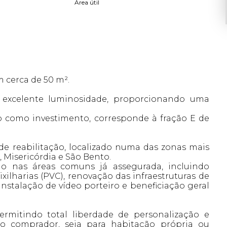
Área útil
 cerca de 50 m².
e excelente luminosidade, proporcionando uma
o como investimento, corresponde à fração E de
e reabilitação, localizado numa das zonas mais
, Misericórdia e São Bento.
ão nas áreas comuns já assegurada, incluindo
ixilharias (PVC), renovação das infraestruturas de
 instalação de vídeo porteiro e beneficiação geral
permitindo total liberdade de personalização e
o comprador, seja para habitação própria ou