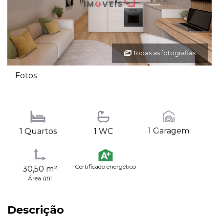
Todas as fotografias
Fotos
1 Garagem
1 Quartos
1 WC
Certificado energético
30,50 m²
Área útil
Descrição