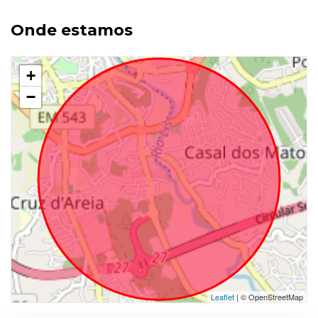
Onde estamos
+
−
Leaflet
| © OpenStreetMap