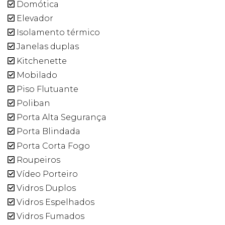
Domótica
Elevador
Isolamento térmico
Janelas duplas
Kitchenette
Mobilado
Piso Flutuante
Poliban
Porta Alta Segurança
Porta Blindada
Porta Corta Fogo
Roupeiros
Vídeo Porteiro
Vidros Duplos
Vidros Espelhados
Vidros Fumados