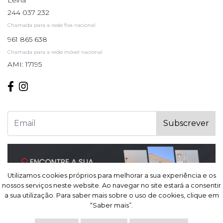
244 037 232
Chamada para a rede fixa nacional
961 865 638
Chamada para a rede móvel nacional
AMI: 17195
Subscrever
Utilizamos cookies próprios para melhorar a sua experiência e os
Utilizamos cookies próprios para melhorar a sua experiência e os
nossos serviços neste website. Ao navegar no site estará a consentir
nossos serviços neste website. Ao navegar no site estará a consentir
a sua utilização. Para saber mais sobre o uso de cookies, clique em
a sua utilização. Para saber mais sobre o uso de cookies, clique em
“Saber mais”.
“Saber mais”.