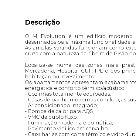
Descrição
O M Evolution é um edifício moderno e
desenhados para máxima funcionalidade, ar
As amplas varandas funcionam como exte
cruza com a natureza da ribeira do Pisão no
Localiza-se numa das zonas mais presti
Mercadona, Hospital CUF, IPL e dos princi
habitação ou investimento.
Os apartamentos apresentam acabamentos 
energética e conforto térmico/acústico:
- Cozinhas totalmente equipadas;
- Casas de banho modernas com louças sus
- Ar condicionado integrado;
- Bomba de calor para AQS;
- VMC de duplo fluxo;
- Iluminação moderna e domótica;
- Pavimento vinílico em carvalho;
- Caixilharias com corte térmico e vidro dup