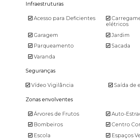
Infraestruturas
Acesso para Deficientes
Carregame
elétricos
Garagem
Jardim
Parqueamento
Sacada
Varanda
Seguranças
Vídeo Vigilância
Saída de 
Zonas envolventes
Árvores de Frutos
Auto-Estra
Bombeiros
Centro Co
Escola
Espaços V