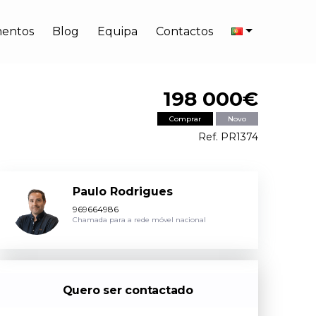
entos
Blog
Equipa
Contactos
198 000€
Comprar
Novo
Ref. PR1374
Paulo Rodrigues
969664986
Chamada para a rede móvel nacional
Quero ser contactado