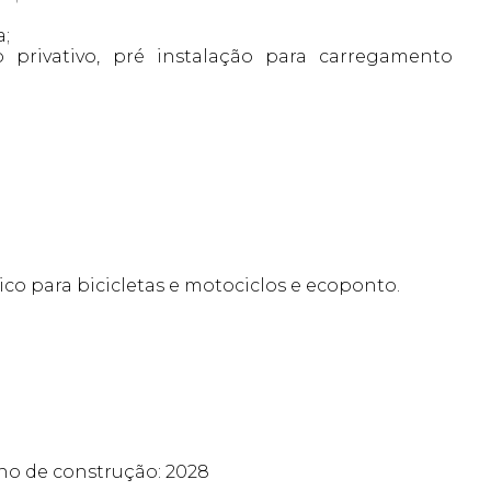
;
a;
o privativo, pré instalação para carregamento
co para bicicletas e motociclos e ecoponto.
no de construção: 2028