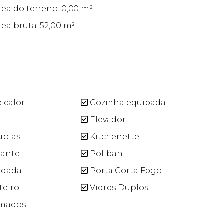
rea do terreno: 0,00 m²
rea bruta: 52,00 m²
 calor
Cozinha equipada
a
Elevador
uplas
Kitchenette
uante
Poliban
ndada
Porta Corta Fogo
teiro
Vidros Duplos
umados