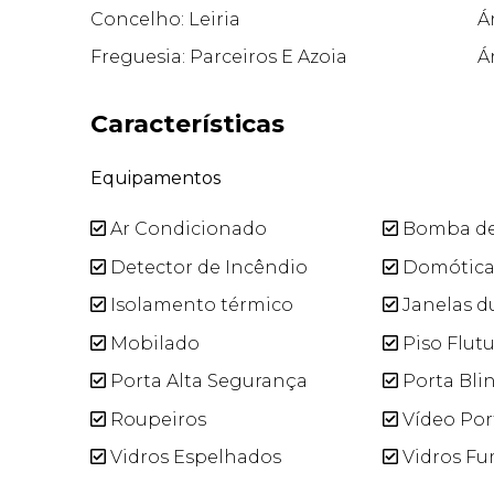
Concelho: Leiria
Á
Freguesia: Parceiros E Azoia
Á
Características
Equipamentos
Ar Condicionado
Bomba de
Detector de Incêndio
Domótic
Isolamento térmico
Janelas d
Mobilado
Piso Flut
Porta Alta Segurança
Porta Bli
Roupeiros
Vídeo Por
Vidros Espelhados
Vidros F