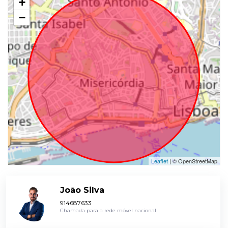
+
−
Leaflet
| © OpenStreetMap
João Silva
914687633
Chamada para a rede móvel nacional