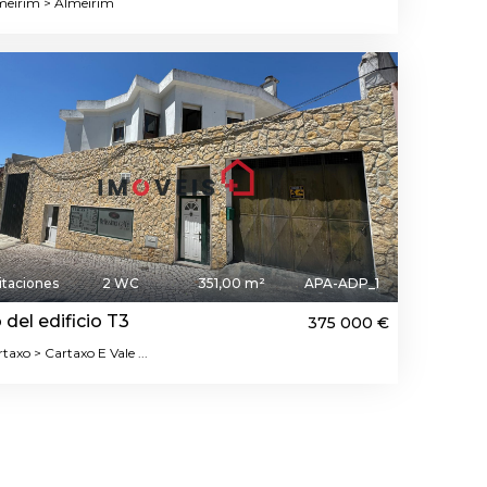
eirim > Almeirim
itaciones
2 WC
351,00 m²
APA-ADP_1
 del edificio T3
375 000 €
taxo > Cartaxo E Vale ...