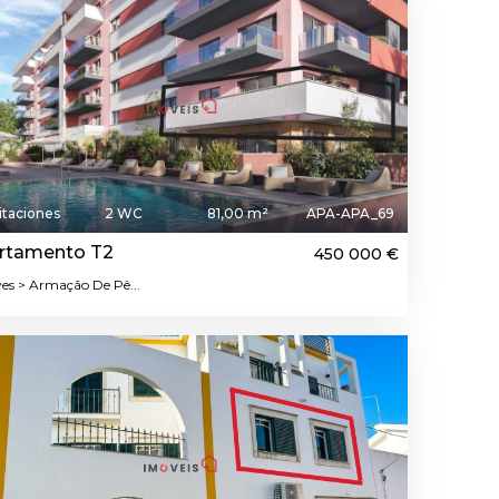
itaciones
2 WC
81,00 m²
APA-APA_69
rtamento T2
450 000 €
ves > Armação De Pê...