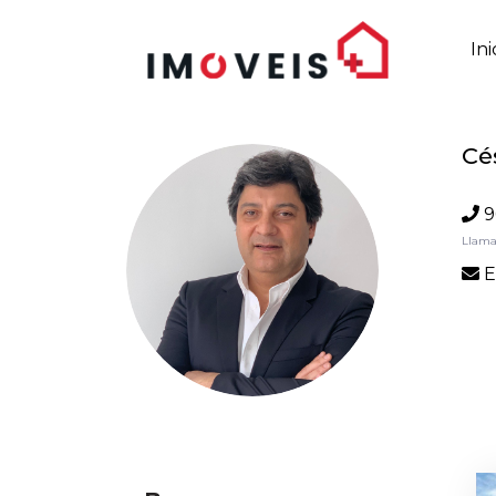
Ini
Cé
9
Llama
E