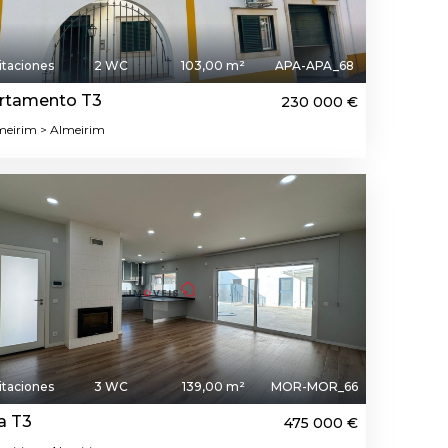
itaciones
2 WC
103,00 m²
APA-APA_68
rtamento T3
230 000 €
eirim > Almeirim
itaciones
3 WC
139,00 m²
MOR-MOR_66
a T3
475 000 €