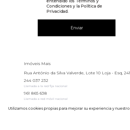
entendido los
Términos y
Condiciones y la Política de
Privacidad
.
Enviar
Imóveis Mais
Rua António da Silva Valverde, Lote 10 Loja - Esq, 241
244 037 232
Llamada a la red fija nacional
961 865 638
Llamada a red móvil nacional
AMI: 17195
Utilizamos cookies propias para mejorar su experiencia y nuestros 
Utilizamos cookies propias para mejorar su experiencia y nuestros 