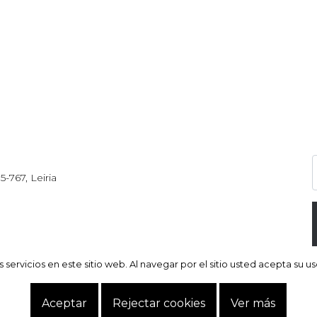
5-767, Leiria
servicios en este sitio web. Al navegar por el sitio usted acepta su u
servicios en este sitio web. Al navegar por el sitio usted acepta su u
Aceptar
Aceptar
Rejectar cookies
Rejectar cookies
Ver más
Ver más