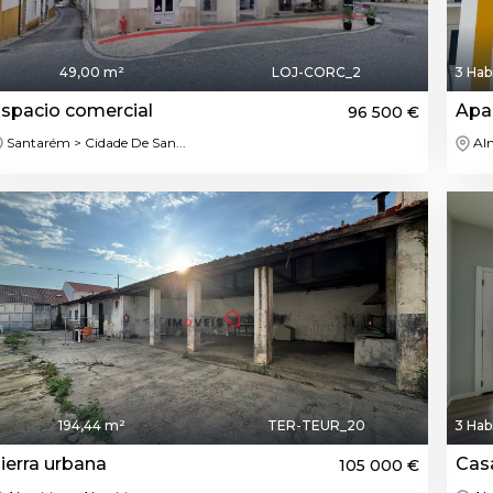
49,00 m²
LOJ-CORC_2
3 Hab
spacio comercial
Apa
96 500 €
Santarém > Cidade De San...
Alm
194,44 m²
TER-TEUR_20
3 Hab
ierra urbana
Cas
105 000 €