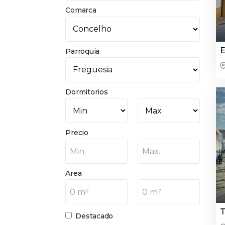
Comarca
E
Parroquia
Dormitorios
Precio
Min.
Max.
Area
0 m²
0 m²
T
Destacado