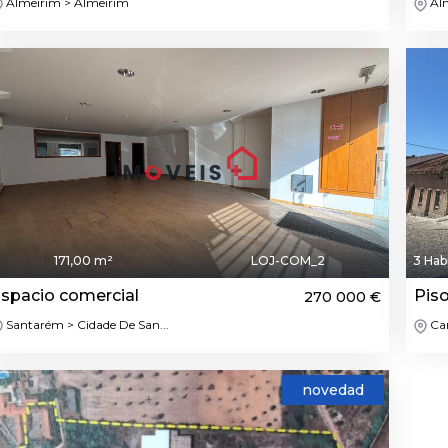
Almeirim > Almeirim
Alm
171,00 m²
LOJ-COM_2
3 Hab
spacio comercial
Piso
270 000 €
Santarém > Cidade De San...
Car
novedad