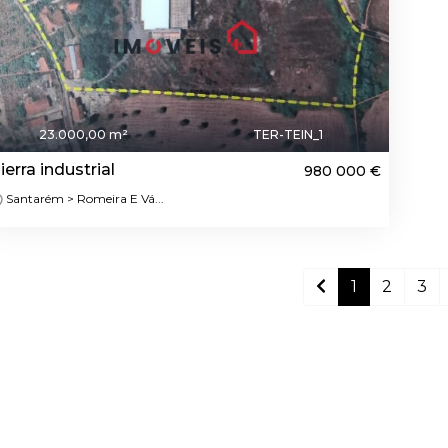
23.000,00 m²
TER-TEIN_1
ierra industrial
980 000 €
Santarém > Romeira E Vá...
1
2
3