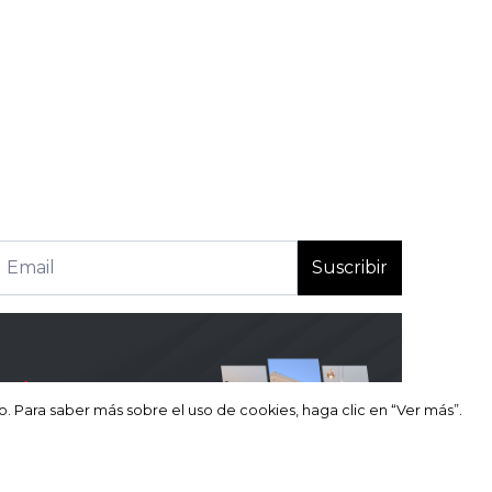
Suscribir
so. Para saber más sobre el uso de cookies, haga clic en “Ver más”.
so. Para saber más sobre el uso de cookies, haga clic en “Ver más”.