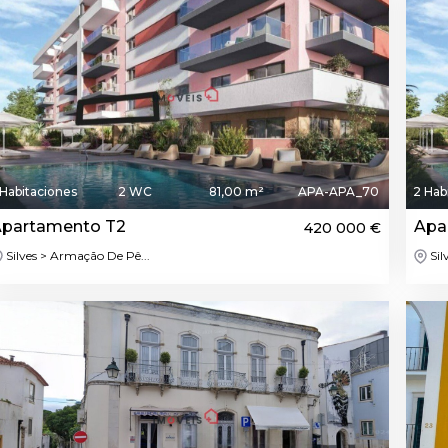
 Habitaciones
2 WC
81,00 m²
APA-APA_70
2 Hab
partamento T2
Apa
420 000 €
Silves > Armação De Pê...
Sil