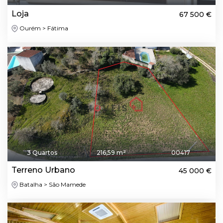
Loja
67 500 €
Ourém > Fátima
3 Quartos
216,59 m²
00417
Terreno Urbano
45 000 €
Batalha > São Mamede