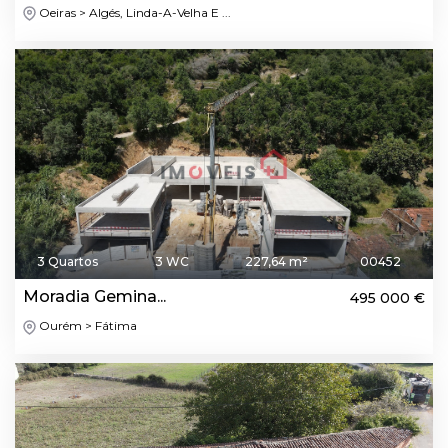
Oeiras > Algés, Linda-A-Velha E ...
3 Quartos
3 WC
227,64 m²
00452
Moradia Gemina...
495 000 €
Ourém > Fátima