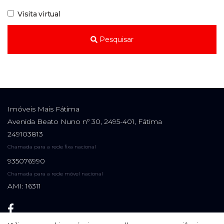
Visita virtual
Pesquisar
Imóveis Mais Fátima
Avenida Beato Nuno nº 30, 2495-401, Fátima
249103813
Chamada para a rede fixa nacional
935076990
Chamada para a rede móvel nacional
AMI: 16311