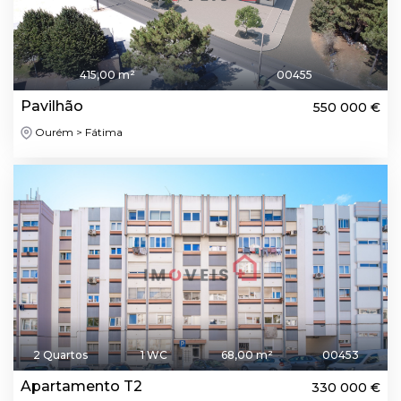
415,00 m²
00455
Pavilhão
550 000 €
Ourém > Fátima
2 Quartos
1 WC
68,00 m²
00453
Apartamento T2
330 000 €