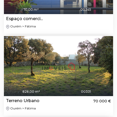
10,00 m²
00345
Espaço comerci...
Ourém > Fátima
828,00 m²
00331
Terreno Urbano
70 000 €
Ourém > Fátima