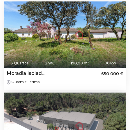
3 Quartos
2 WC
190,00 m²
00457
Moradia Isolad...
650 000 €
Ourém > Fátima