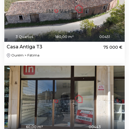
3 Quartos
180,00 m²
00451
Casa Antiga T3
75 000 €
Ourém > Fátima
60,00 m²
00443