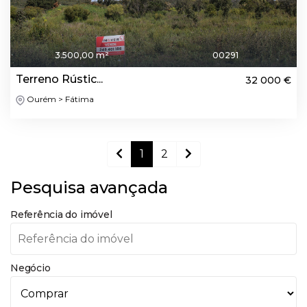
3.500,00 m²
00291
Terreno Rústic...
32 000 €
Ourém > Fátima
1
2
Pesquisa avançada
Referência do imóvel
Negócio