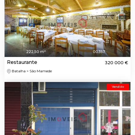
222,50 m²
00357
Restaurante
320 000 €
Batalha > São Mamede
Vendido