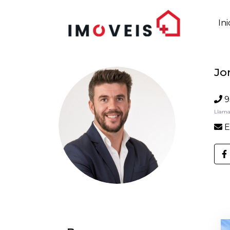
Ini
Jo
9
Llama
E