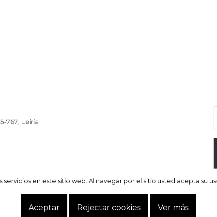
5-767, Leiria
servicios en este sitio web. Al navegar por el sitio usted acepta su u
servicios en este sitio web. Al navegar por el sitio usted acepta su u
Aceptar
Aceptar
Rejectar cookies
Rejectar cookies
Ver más
Ver más