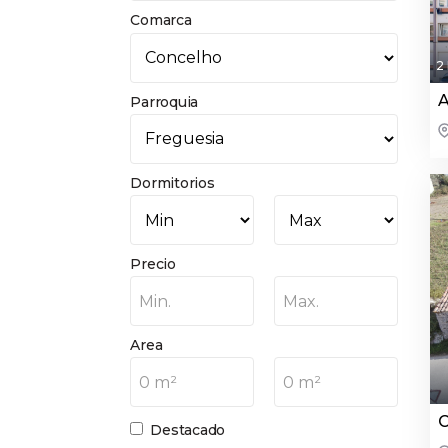
Comarca
2
A
Parroquia
Dormitorios
Precio
Min.
Max.
Area
0 m²
0 m²
C
Destacado