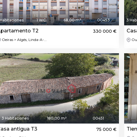
 Habitaciones
1 WC
68,00 m²
00453
3 Hab
partamento T2
Cas
330 000 €
Oeiras > Algés, Linda-A-...
Ou
3 Habitaciones
180,00 m²
00451
asa antigua T3
Tie
75 000 €