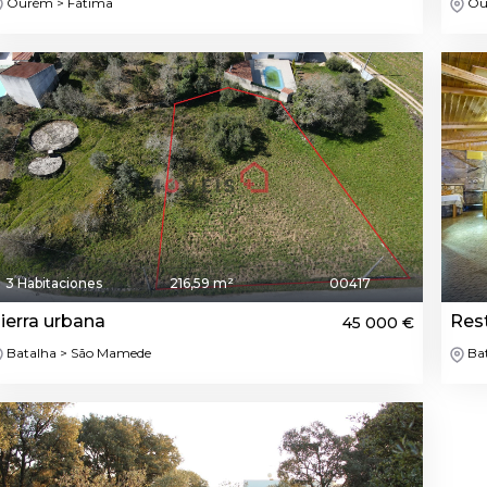
Ourém > Fátima
Ou
3 Habitaciones
216,59 m²
00417
ierra urbana
Res
45 000 €
Batalha > São Mamede
Bat