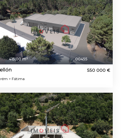
415,00 m²
00455
ellón
550 000 €
rém > Fátima