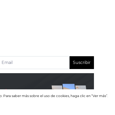
Suscribir
so. Para saber más sobre el uso de cookies, haga clic en “Ver más”.
so. Para saber más sobre el uso de cookies, haga clic en “Ver más”.