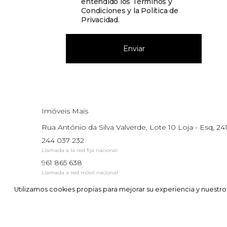
entendido los
Términos y
Condiciones y la Política de
Privacidad
.
Enviar
Imóveis Mais
Rua António da Silva Valverde, Lote 10 Loja - Esq, 241
244 037 232
Llamada a la red fija nacional
961 865 638
Llamada a red móvil nacional
AMI: 17195
Utilizamos cookies propias para mejorar su experiencia y nuestros 
Utilizamos cookies propias para mejorar su experiencia y nuestros 