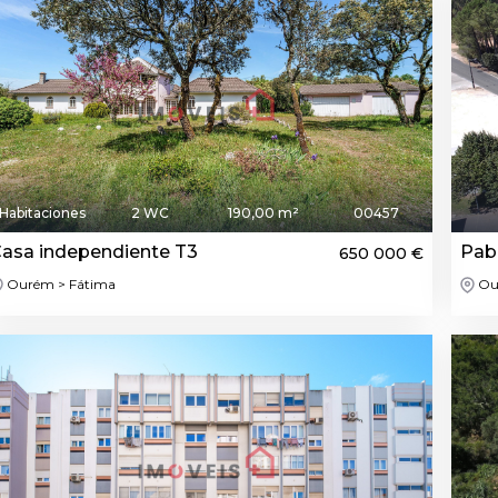
 Habitaciones
2 WC
190,00 m²
00457
asa independiente T3
Pab
650 000 €
Ourém > Fátima
Ou