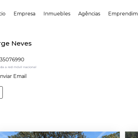
cio
Empresa
Inmuebles
Agências
Emprendimi
rge Neves
35076990
da a red móvil nacional
nviar Email