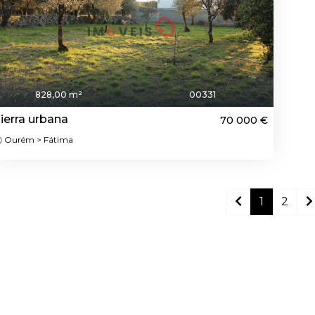
828,00 m²
00331
ierra urbana
70 000 €
Ourém > Fátima
1
2