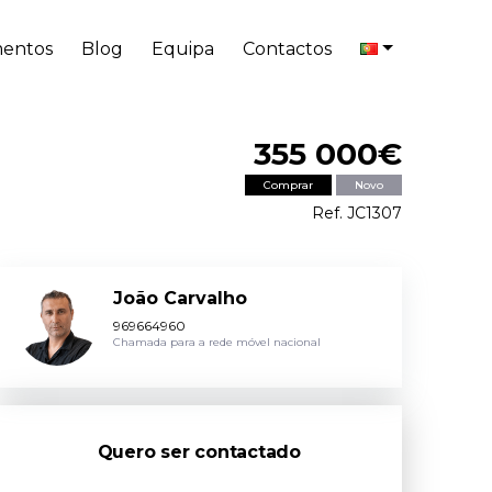
entos
Blog
Equipa
Contactos
355 000€
Comprar
Novo
Ref. JC1307
João Carvalho
969664960
Chamada para a rede móvel nacional
Quero ser contactado