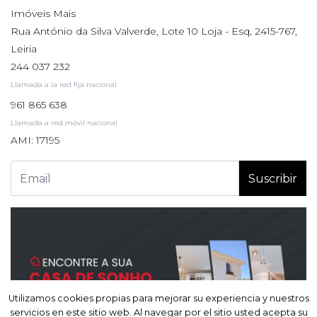
Imóveis Mais
Rua António da Silva Valverde, Lote 10 Loja - Esq, 2415-767,
Leiria
244 037 232
Llamada a la red fija nacional
961 865 638
Llamada a red móvil nacional
AMI: 17195
Suscribir
Utilizamos cookies propias para mejorar su experiencia y nuestros
Utilizamos cookies propias para mejorar su experiencia y nuestros
servicios en este sitio web. Al navegar por el sitio usted acepta su
servicios en este sitio web. Al navegar por el sitio usted acepta su