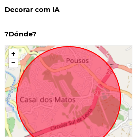
Decorar com IA
?Dónde?
+
−