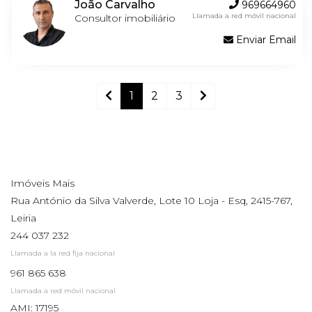
João Carvalho
969664960
Llamada a red móvil nacional
Consultor imobiliário
Enviar Email
1
2
3
Imóveis Mais
Rua António da Silva Valverde, Lote 10 Loja - Esq, 2415-767,
Leiria
244 037 232
Llamada a la red fija nacional
961 865 638
Llamada a red móvil nacional
AMI: 17195