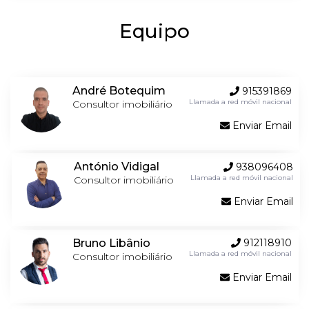
Equipo
André Botequim
915391869
Llamada a red móvil nacional
Consultor imobiliário
Enviar Email
António Vidigal
938096408
Llamada a red móvil nacional
Consultor imobiliário
Enviar Email
Bruno Libânio
912118910
Llamada a red móvil nacional
Consultor imobiliário
Enviar Email