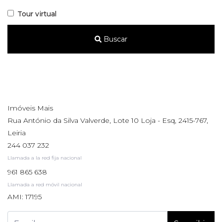
Tour virtual
Buscar
Imóveis Mais
Rua António da Silva Valverde, Lote 10 Loja - Esq, 2415-767,
Leiria
244 037 232
Llamada a la red fija nacional
961 865 638
Llamada a red móvil nacional
AMI: 17195