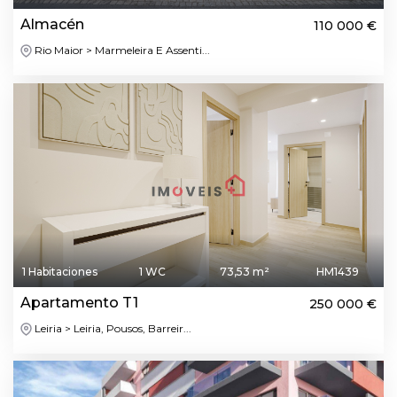
Almacén
110 000 €
Rio Maior > Marmeleira E Assenti...
1 Habitaciones
1 WC
73,53 m²
HM1439
Apartamento T1
250 000 €
Leiria > Leiria, Pousos, Barreir...