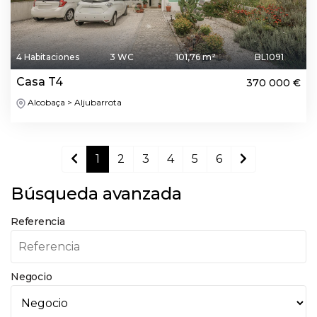
4 Habitaciones
3 WC
101,76 m²
BL1091
Casa T4
370 000 €
Alcobaça > Aljubarrota
1
2
3
4
5
6
Búsqueda avanzada
Referencia
Negocio