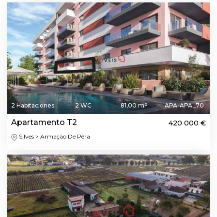
2 Habitaciones
2 WC
81,00 m²
APA-APA_70
Apartamento T2
420 000 €
Silves > Armação De Pêra