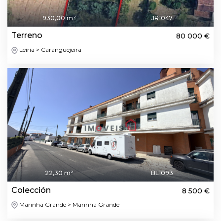
930,00 m²
JR1047
Terreno
80 000 €
Leiria > Caranguejeira
22,30 m²
BL1093
Colección
8 500 €
Marinha Grande > Marinha Grande