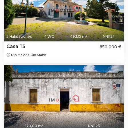
5 Habitaciones
4 WC
493,15 m²
NN1124
Casa T5
850 000 €
Rio Maior > Rio Maior
170,00 m²
NN1123