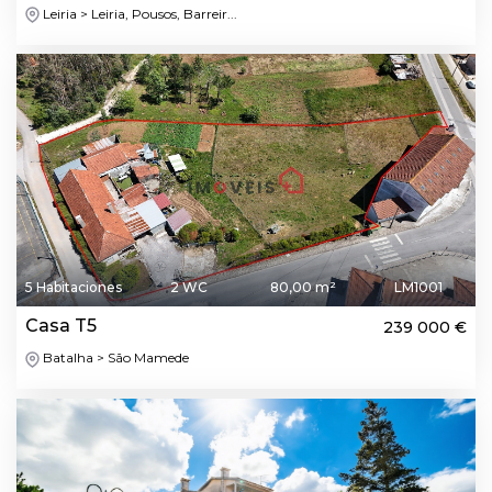
Leiria > Leiria, Pousos, Barreir...
5 Habitaciones
2 WC
80,00 m²
LM1001
Casa T5
239 000 €
Batalha > São Mamede