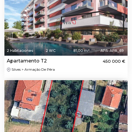
2 Habitaciones
2 WC
81,00 m²
APA-APA_69
Apartamento T2
450 000 €
Silves > Armação De Pêra