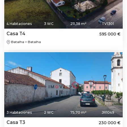
4 Habitaciones
3 WC
211,38 m²
TV1301
Casa T4
595 000 €
Batalha > Batalha
3 Habitaciones
2 WC
75,70 m²
JR1049
Casa T3
230 000 €