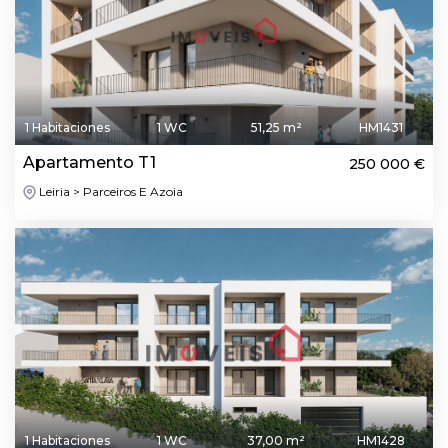
1 Habitaciones
1 WC
51,25 m²
HM1431
Apartamento T1
250 000 €
Leiria > Parceiros E Azoia
1 Habitaciones
1 WC
37,00 m²
HM1428