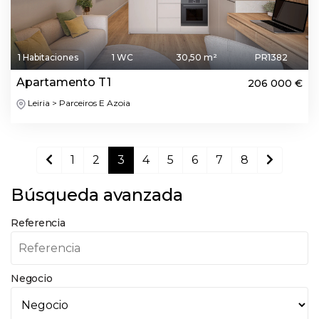
1 Habitaciones
1 WC
30,50 m²
PR1382
Apartamento T1
206 000 €
Leiria > Parceiros E Azoia
1
2
3
4
5
6
7
8
Búsqueda avanzada
Referencia
Negocio