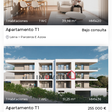
1 Habitaciones
1 WC
39,98 m²
HM1420
Apartamento T1
Bajo consulta
Leiria > Parceiros E Azoia
1 Habitaciones
1 WC
51,25 m²
HM1436
Apartamento T1
255 000 €