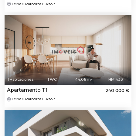
Leiria > Parceiros E Azoia
1 Habitaciones
1 WC
44,06 m²
HM1433
Apartamento T1
240 000 €
Leiria > Parceiros E Azoia