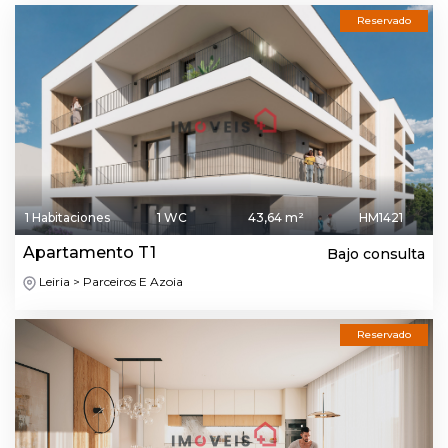
Reservado
1 Habitaciones
1 WC
43,64 m²
HM1421
Apartamento T1
Bajo consulta
Leiria > Parceiros E Azoia
Reservado