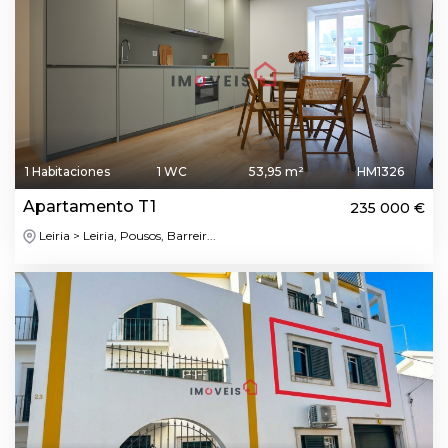
1 Habitaciones
1 WC
53,95 m²
HM1326
Apartamento T1
235 000 €
Leiria > Leiria, Pousos, Barreir...