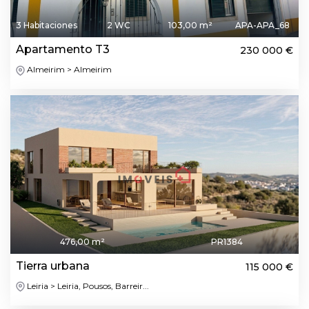
3 Habitaciones
2 WC
103,00 m²
APA-APA_68
Apartamento T3
230 000 €
Almeirim > Almeirim
476,00 m²
PR1384
Tierra urbana
115 000 €
Leiria > Leiria, Pousos, Barreir...