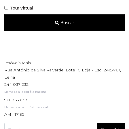
Tour virtual
Buscar
Imóveis Mais
Rua António da Silva Valverde, Lote 10 Loja - Esq, 2415-767,
Leiria
244 037 232
Llamada a la red fija nacional
961 865 638
Llamada a red móvil nacional
AMI: 17195