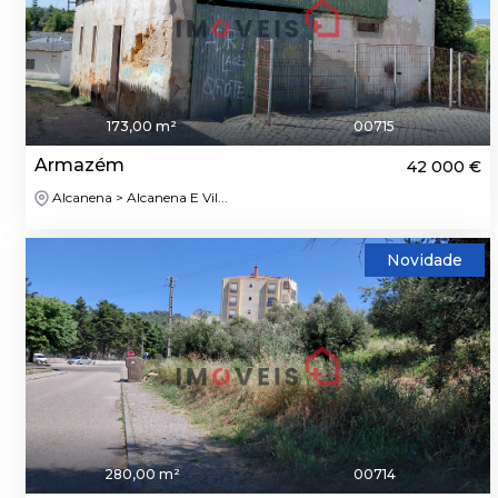
173,00 m²
00715
Armazém
42 000 €
Alcanena > Alcanena E Vil...
Novidade
280,00 m²
00714