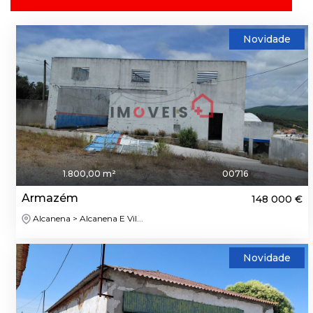
Novidade
1.800,00 m²
00716
Armazém
148 000 €
Alcanena > Alcanena E Vil...
Novidade