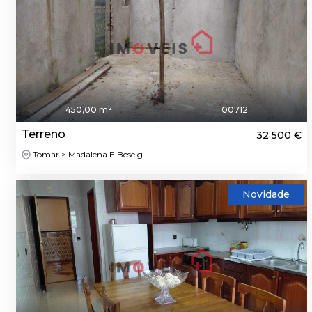
450,00 m²
00712
Terreno
32 500 €
Tomar > Madalena E Beselg...
Novidade