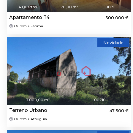
4 Quartos
170,00 m²
00711
Apartamento T4
300 000 €
Ourém > Fátima
Novidade
3.000,00 m²
00710
Terreno Urbano
47 500 €
Ourém > Atouguia