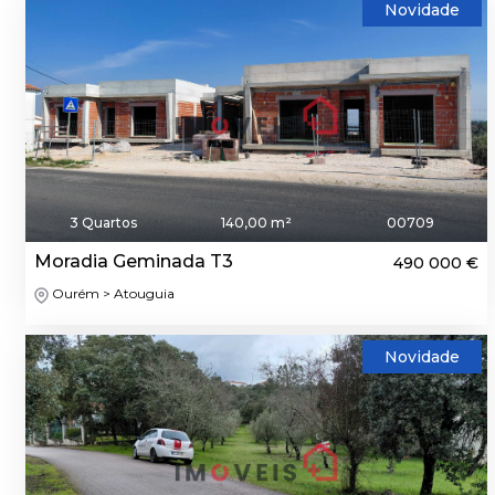
Novidade
3 Quartos
140,00 m²
00709
Moradia Geminada T3
490 000 €
Ourém > Atouguia
Novidade