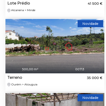
Lote Prédio
41 500 €
Alcanena > Minde
Novidade
500,00 m²
00713
Terreno
35 000 €
Ourém > Atouguia
Novidade