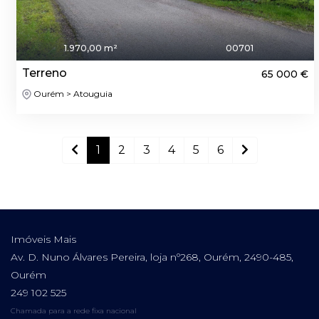
1.970,00 m²
00701
Terreno
65 000 €
Ourém > Atouguia
1
2
3
4
5
6
Imóveis Mais
Av. D. Nuno Álvares Pereira, loja nº268, Ourém, 2490-485,
Ourém
249 102 525
Chamada para a rede fixa nacional