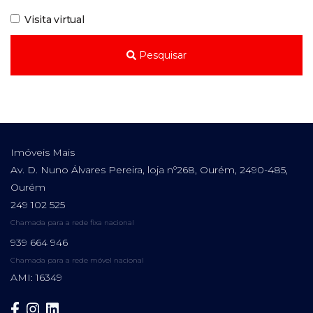
Visita virtual
Pesquisar
Imóveis Mais
Av. D. Nuno Álvares Pereira, loja nº268, Ourém, 2490-485,
Ourém
249 102 525
Chamada para a rede fixa nacional
939 664 946
Chamada para a rede móvel nacional
AMI: 16349