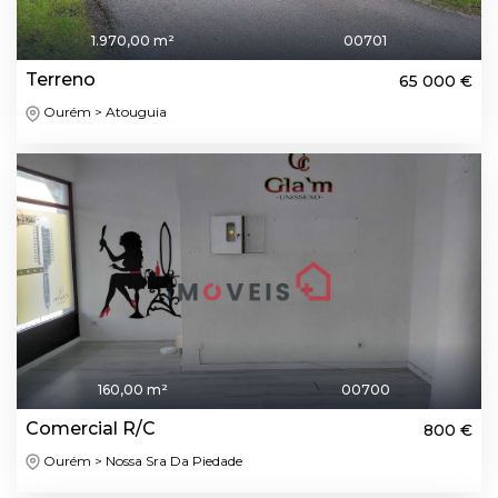
1.970,00 m²
00701
Terreno
65 000 €
Ourém > Atouguia
160,00 m²
00700
Comercial R/C
800 €
Ourém > Nossa Sra Da Piedade