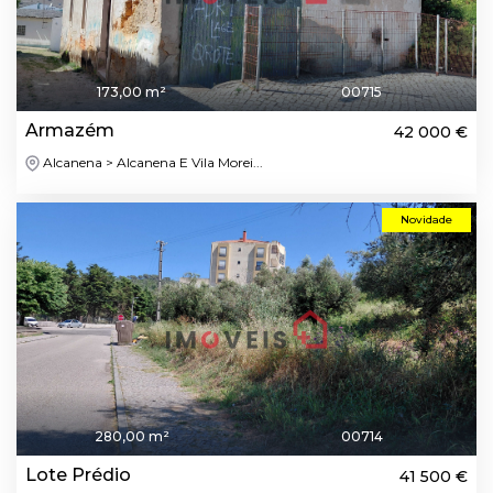
173,00 m²
00715
Armazém
42 000 €
Alcanena > Alcanena E Vila Morei...
Novidade
280,00 m²
00714
Lote Prédio
41 500 €