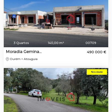
3 Quartos
140,00 m²
00709
Moradia Gemina...
490 000 €
Ourém > Atouguia
Novidade