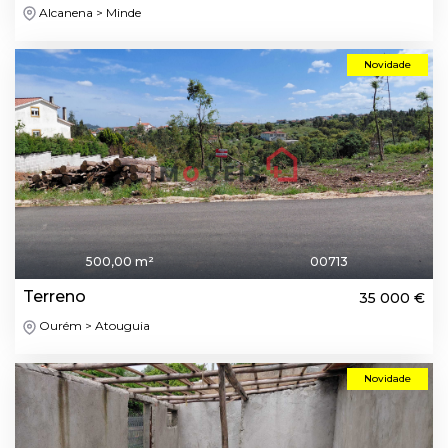
Alcanena > Minde
Novidade
500,00 m²
00713
Terreno
35 000 €
Ourém > Atouguia
Novidade