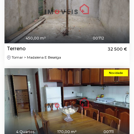
450,00 m²
00712
Terreno
32 500 €
Tomar > Madalena E Beselga
Novidade
4 Quartos
170,00 m²
00711