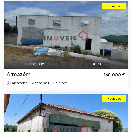
Novidade
1.800,00 m²
00716
Armazém
148 000 €
Alcanena > Alcanena E Vila Morei...
Novidade