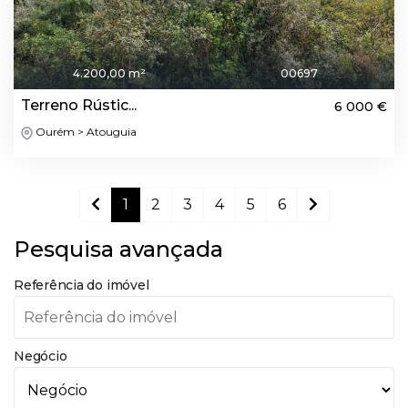
4.200,00 m²
00697
Terreno Rústic...
6 000 €
Ourém > Atouguia
1
2
3
4
5
6
Pesquisa avançada
Referência do imóvel
Negócio