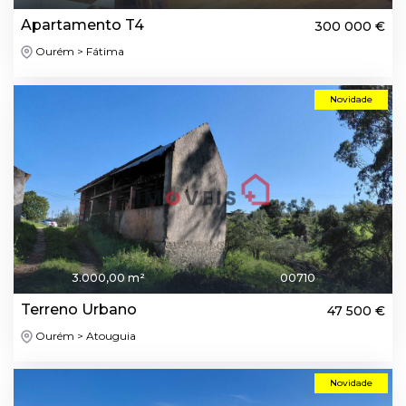
Apartamento T4
300 000 €
Ourém > Fátima
Novidade
3.000,00 m²
00710
Terreno Urbano
47 500 €
Ourém > Atouguia
Novidade