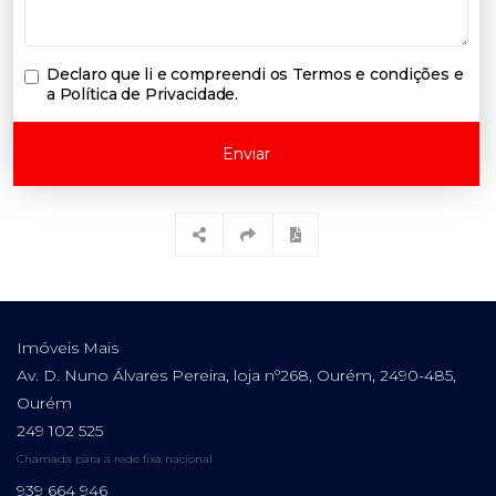
Declaro que li e compreendi os
Termos e condições e
a Política de Privacidade
.
Enviar
Imóveis Mais
Av. D. Nuno Álvares Pereira, loja nº268, Ourém, 2490-485,
Ourém
249 102 525
Chamada para a rede fixa nacional
939 664 946