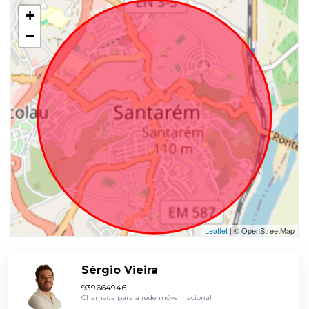
+
−
Leaflet
| © OpenStreetMap
Sérgio Vieira
939664946
Chamada para a rede móvel nacional