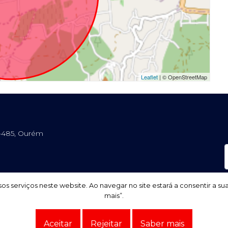
Leaflet
| © OpenStreetMap
0-485, Ourém
os serviços neste website. Ao navegar no site estará a consentir a su
os serviços neste website. Ao navegar no site estará a consentir a su
mais”.
mais”.
Aceitar
Aceitar
Rejeitar
Rejeitar
Saber mais
Saber mais