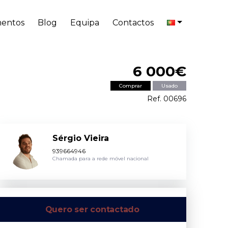
entos
Blog
Equipa
Contactos
6 000€
Comprar
Usado
Ref. 00696
Sérgio Vieira
939664946
Chamada para a rede móvel nacional
Quero ser contactado