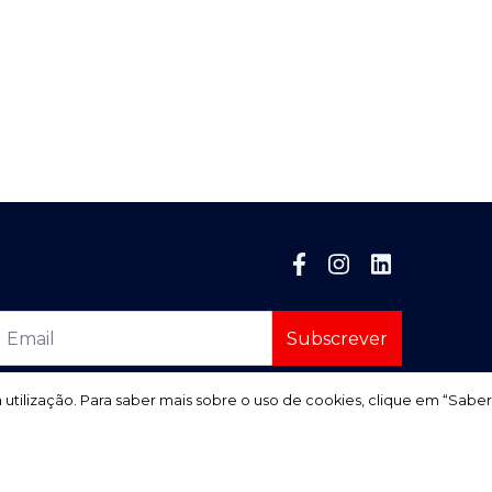
Subscrever
a utilização. Para saber mais sobre o uso de cookies, clique em “Saber
a utilização. Para saber mais sobre o uso de cookies, clique em “Saber