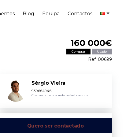
entos
Blog
Equipa
Contactos
160 000€
Comprar
Usado
Ref. 00699
Sérgio Vieira
939664946
Chamada para a rede móvel nacional
Quero ser contactado