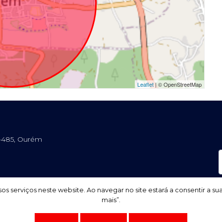
Leaflet
| © OpenStreetMap
0-485, Ourém
os serviços neste website. Ao navegar no site estará a consentir a su
os serviços neste website. Ao navegar no site estará a consentir a su
mais”.
mais”.